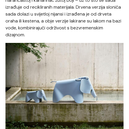
narančastoj i kanarinac žutoj boji – uz to što se sada
izrađuje od recikliranih materijala. Drvena verzija slonića
sada dolazi u svijetloj nijansi i izrađena je od drveta
oraha ili kestena, a obje verzije lakirane su lakom na bazi
vode, kombinirajući održivost s bezvremenskim
dizajnom.