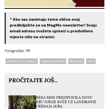
* Ako vas zanimaju teme slične ovoj
predbilježite se na MagMe newsletter! Svoju
email adresu možete upisati u predviđeno
mjesto niže na stranici.
Fotografije: PR
charles i ray eames
eames kolekcija
themelia
vitra
PROČITAJTE JOŠ...
BEEA SKIN PREDSTAVILA NOVU
ERU NJEGE KOŽE UZ LANSIRANJE
UREĐAJA AURA