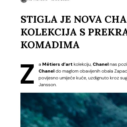
STIGLA JE NOVA CHA
KOLEKCIJA S PREKR
KOMADIMA
Z
a
Métiers d’art
kolekciju,
Chanel
nas poziv
Chanel
do maglom obavijenih obala Zapadn
povijesno umijeće kuće, uzdignuto kroz sug
Jansson.