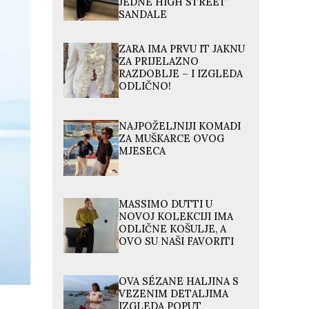
JEDNE HIGH STREET
SANDALE
ZARA IMA PRVU IT JAKNU
ZA PRIJELAZNO
RAZDOBLJE – I IZGLEDA
ODLIČNO!
NAJPOŽELJNIJI KOMADI
ZA MUŠKARCE OVOG
MJESECA
MASSIMO DUTTI U
NOVOJ KOLEKCIJI IMA
ODLIČNE KOŠULJE, A
OVO SU NAŠI FAVORITI
OVA SÉZANE HALJINA S
VEZENIM DETALJIMA
IZGLEDA POPUT