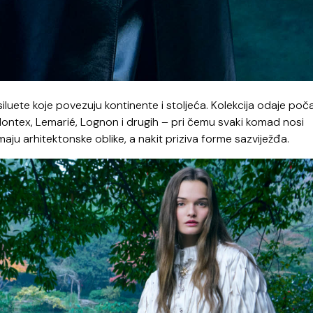
 siluete koje povezuju kontinente i stoljeća. Kolekcija odaje poč
 Montex, Lemarié, Lognon i drugih – pri čemu svaki komad nosi
aju arhitektonske oblike, a nakit priziva forme sazviježđa.