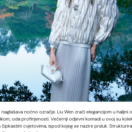
 naglašava noćno ozračje. Liu Wen zrači elegancijom u haljini 
kom, oda profinjenosti. Večernji odjevni komadi u ovoj su kolekc
čipkastim cvjetovima, ispod kojeg se nazire prsluk. Strukturira