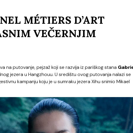
NEL MÉTIERS D’ART
ASNIM VEČERNJIM
a na putovanje, pejzaž koji se razvija iz pariškog stana
Gabrie
og jezera u Hangzhouu. U središtu ovog putovanja nalazi se
estivnu kampanju koju je u sumraku jezera Xihu snimio Mikael