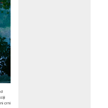
od
iji
ni crni