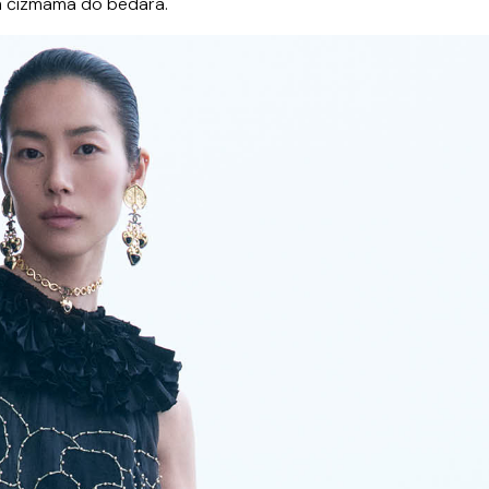
im čizmama do bedara.