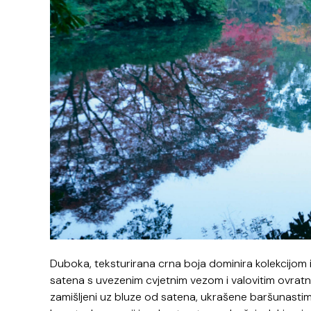
Duboka, teksturirana crna boja dominira kolekcijom i
satena s uvezenim cvjetnim vezom i valovitim ovratni
zamišljeni uz bluze od satena, ukrašene baršunastim 