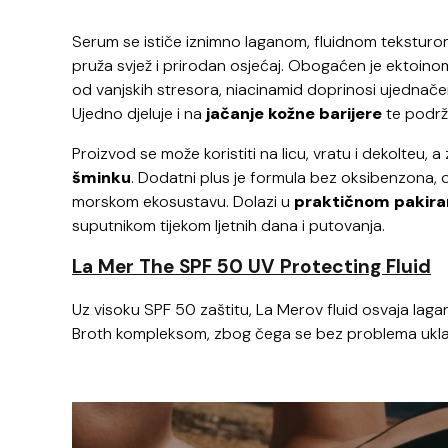
Serum se ističe iznimno laganom, fluidnom teksturom
pruža svjež i prirodan osjećaj. Obogaćen je ektoinom
od vanjskih stresora, niacinamid doprinosi ujednače
Ujedno djeluje i na
jačanje kožne barijere
te podrž
Proizvod se može koristiti na licu, vratu i dekolteu, a
šminku
. Dodatni plus je formula bez oksibenzona,
morskom ekosustavu. Dolazi u
praktičnom pakira
suputnikom tijekom ljetnih dana i putovanja.
La Mer The SPF 50 UV Protecting Fluid
Uz visoku SPF 50 zaštitu, La Merov fluid osvaja lag
Broth kompleksom, zbog čega se bez problema ukla