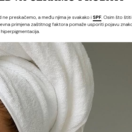
kad ne preskačemo, a među njima je svakako i
SPF
. Osim što štit
nevna primjena zaštitnog faktora pomaže usporiti pojavu znak
 hiperpigmentacija.