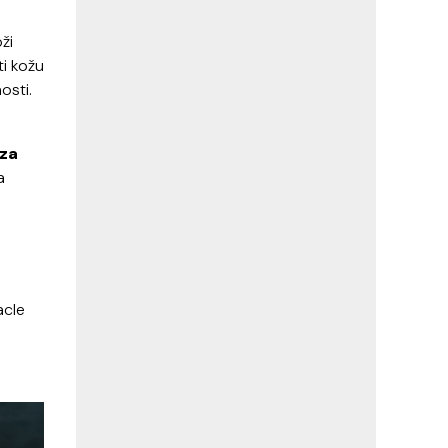
ži
ti kožu
osti.
 za
a
acle