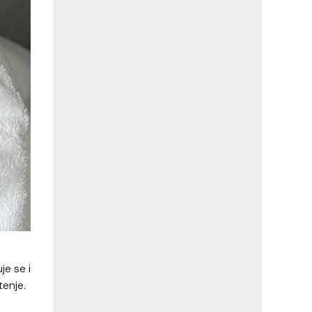
je se i
tenje.