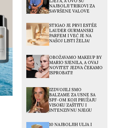
LJETA, A OVO SU
NAJBOLJI TRIKOVI ZA
SAVRŠENE VALOVE
STIGAO JE PRVI ESTÉE
LAUDER GURMANSKI
PARFEM I VEĆ JE NA
NAŠOJ LISTI ŽELJA!
OBOŽAVAMO MAKEUP BY
MARIO SJENILA, A OVAJ
NOVITET JEDVA ČEKAMO
ISPROBATI!
IZDVOJILI SMO
BALZAME ZA USNE SA
SPF-OM KOJI PRUŽAJU
VISOKU ZAŠTITU I
INTENZIVNU NJEGU
10 NAJBOLJIH ULJA I