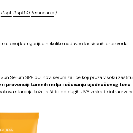
#spf
#spf50
#suncanje
/
 u ovoj kategoriji, a nekoliko nedavno lansiranih proizvoda
Sun Serum SPF 50, novi serum za lice koji pruža visoku zaštit
e u
prevenciji tamnih mrlja i očuvanju ujednačenog tena
.
 znakova starenja kože, a štiti i od dugih UVA zraka te infracrven