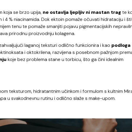
 koja se brzo upija,
ne ostavlja ljepljiv ni mastan trag
te ko
 i 4 % niacinamida. Dok ektoin pomaže očuvati hidrataciju i šti
nijem tenu te pomaže smanjiti pojavu pigmentacijskih nepraviln
ava prirodnu proizvodnju kolagena.
 zahvaljujući laganoj teksturi odlično funkcionira i kao
podloga
 oktinoksata i oktokrilena, razvijena s posebnom pažnjom prem
nju
koje bez problema stane u torbicu, što ga čini idealnim
anom teksturom, hidratantnim učinkom i formulom s kultnim Mir
pa u svakodnevnu rutinu i odlično slaže s make-upom.