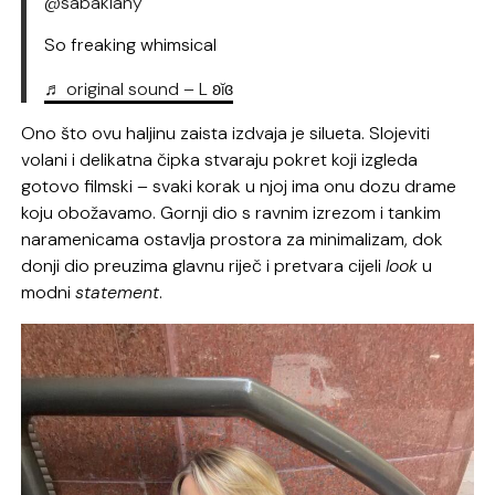
@sabakiany
So freaking whimsical
♬ original sound – L ʚĭɞ
Ono što ovu haljinu zaista izdvaja je silueta. Slojeviti
volani i delikatna čipka stvaraju pokret koji izgleda
gotovo filmski – svaki korak u njoj ima onu dozu drame
koju obožavamo. Gornji dio s ravnim izrezom i tankim
naramenicama ostavlja prostora za minimalizam, dok
donji dio preuzima glavnu riječ i pretvara cijeli
look
u
modni
statement
.