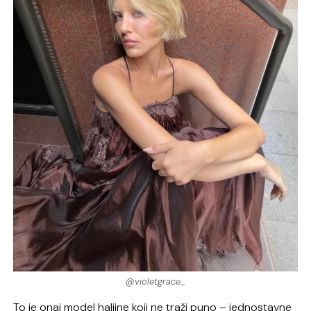
@violetgrace_
To je onaj model haljine koji ne traži puno – jednostavne