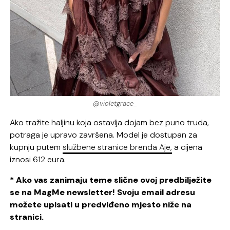
@violetgrace_
Ako tražite haljinu koja ostavlja dojam bez puno truda,
potraga je upravo završena. Model je dostupan za
kupnju putem
službene stranice brenda Aje,
a cijena
iznosi 612 eura.
* Ako vas zanimaju teme slične ovoj predbilježite
se na MagMe newsletter! Svoju email adresu
možete upisati u predviđeno mjesto niže na
stranici.