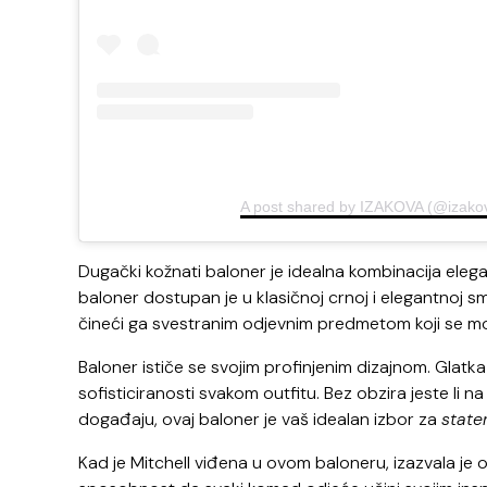
A post shared by IZAKOVA (@izako
Dugački kožnati baloner je idealna kombinacija elegan
baloner dostupan je u klasičnoj crnoj i elegantnoj s
čineći ga svestranim odjevnim predmetom koji se može
Baloner ističe se svojim profinjenim dizajnom. Glat
sofisticiranosti svakom outfitu. Bez obzira jeste li 
događaju, ovaj baloner je vaš idealan izbor za
stat
Kad je Mitchell viđena u ovom baloneru, izazvala je 