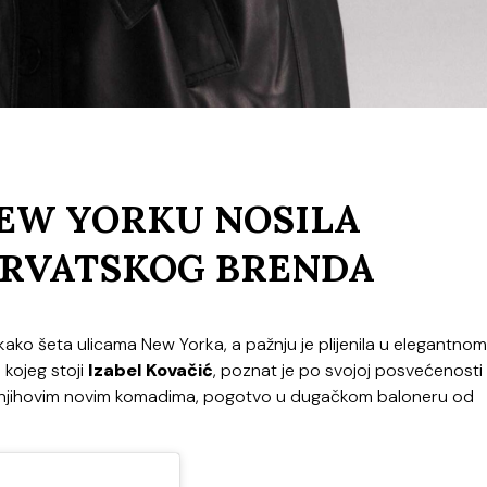
NEW YORKU NOSILA
HRVATSKOG BRENDA
ako šeta ulicama New Yorka, a pažnju je plijenila u elegantnom
a kojeg stoji
Izabel Kovačić
, poznat je po svojoj posvećenosti
 u njihovim novim komadima, pogotvo u dugačkom baloneru od