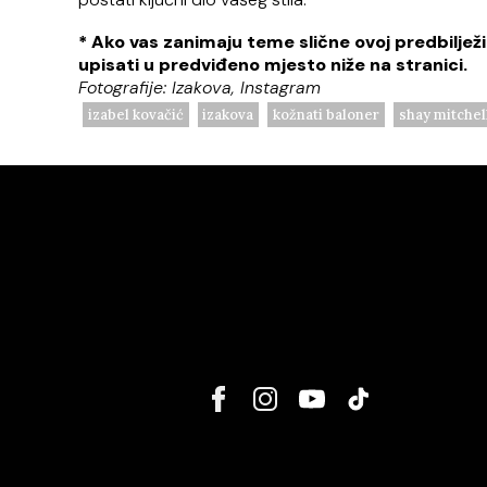
* Ako vas zanimaju teme slične ovoj predbilje
upisati u predviđeno mjesto niže na stranici.
Fotografije: Izakova, Instagram
izabel kovačić
izakova
kožnati baloner
shay mitchel