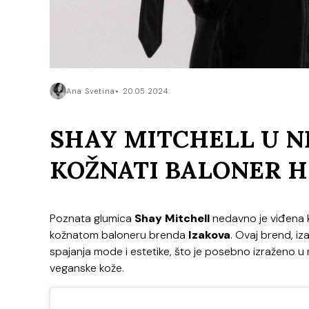
Ana Svetina
20.05.2024.
SHAY MITCHELL U 
KOŽNATI BALONER 
Poznata glumica
Shay Mitchell
nedavno je viđena k
kožnatom baloneru brenda
Izakova
. Ovaj brend, iz
spajanja mode i estetike, što je posebno izraženo
veganske kože.