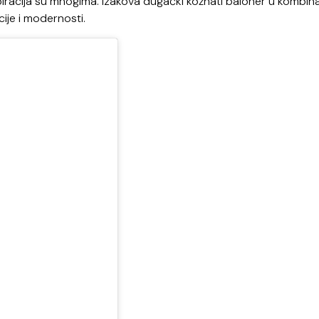
racija su mnogima. Izakova dugački kožnati baloner u kombinac
ije i modernosti.