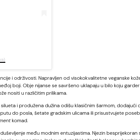
va)
cije i održivosti. Napravljen od visokokvalitetne veganske kože
međoj boji. Obje nijanse se savršeno uklapaju u bilo koju garde
 nositi u različitim prilikama.
ka silueta i produžena dužina odišu klasičnim šarmom, dodajući
na putu do posla, šetate gradskim ulicama ili prisustvujete pos
ement
komad.
oduševljenje među modnim entuzijastima. Njezin besprijekoran st