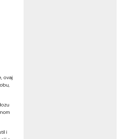
, ovaj
robu,
 dozu
ebnom
il i