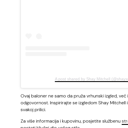
A post shared by Shay Mitchell (@shayx
Ovaj baloner ne samo da pruža vrhunski izgled, već 
odgovornost. Inspirirajte se izgledom Shay Mitchell i
svakoj prilici.
Za više informacija i kupovinu, posjetite službenu
st
postati ključni dio vašeg stila.