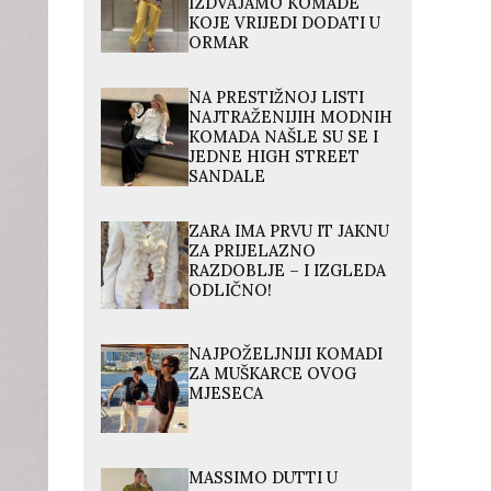
IZDVAJAMO KOMADE
KOJE VRIJEDI DODATI U
ORMAR
NA PRESTIŽNOJ LISTI
NAJTRAŽENIJIH MODNIH
KOMADA NAŠLE SU SE I
JEDNE HIGH STREET
SANDALE
ZARA IMA PRVU IT JAKNU
ZA PRIJELAZNO
RAZDOBLJE – I IZGLEDA
ODLIČNO!
NAJPOŽELJNIJI KOMADI
ZA MUŠKARCE OVOG
MJESECA
MASSIMO DUTTI U