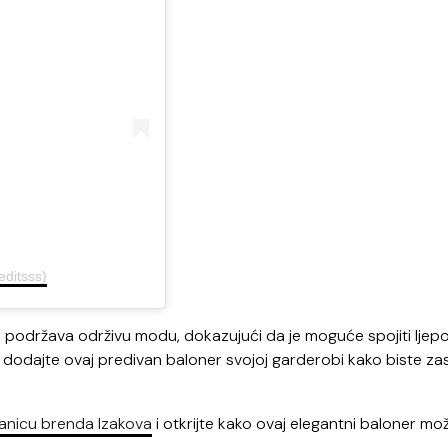
editsss)
i podržava održivu modu, dokazujući da je moguće spojiti ljepo
 dodajte ovaj predivan baloner svojoj garderobi kako biste zasj
ranicu brenda Izakova
i otkrijte kako ovaj elegantni baloner mo