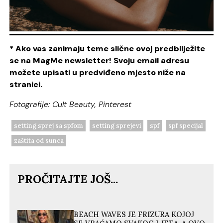
* Ako vas zanimaju teme slične ovoj predbilježite
se na MagMe newsletter! Svoju email adresu
možete upisati u predviđeno mjesto niže na
stranici.
Fotografije: Cult Beauty, Pinterest
setting sprej sa spfom
setting sprejevi
spf
spf specijal
zaštita od sunca
PROČITAJTE JOŠ...
BEACH WAVES JE FRIZURA KOJOJ