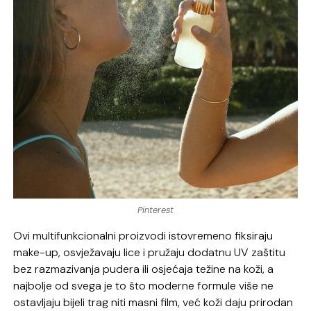
Pinterest
Ovi multifunkcionalni proizvodi istovremeno fiksiraju
make-up, osvježavaju lice i pružaju dodatnu UV zaštitu
bez razmazivanja pudera ili osjećaja težine na koži, a
najbolje od svega je to što moderne formule više ne
ostavljaju bijeli trag niti masni film, već koži daju prirodan