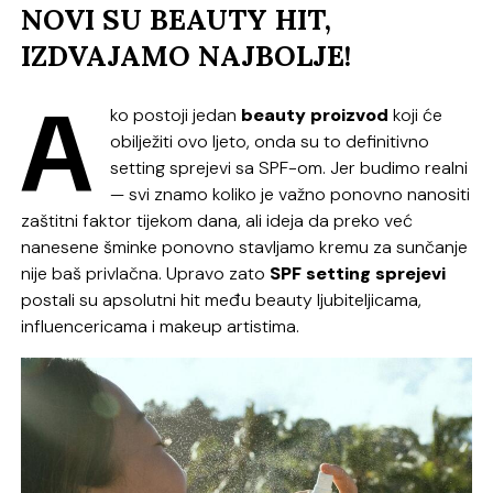
NOVI SU BEAUTY HIT,
IZDVAJAMO NAJBOLJE!
A
ko postoji jedan
beauty proizvod
koji će
obilježiti ovo ljeto, onda su to definitivno
setting sprejevi sa SPF-om. Jer budimo realni
— svi znamo koliko je važno ponovno nanositi
zaštitni faktor tijekom dana, ali ideja da preko već
nanesene šminke ponovno stavljamo kremu za sunčanje
nije baš privlačna. Upravo zato
SPF
setting
sprejevi
postali su apsolutni hit među beauty ljubiteljicama,
influencericama i makeup artistima.