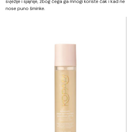
svježije i sjajnije, zbog čega ga mnogi koriste čak i kad ne
nose puno šminke.