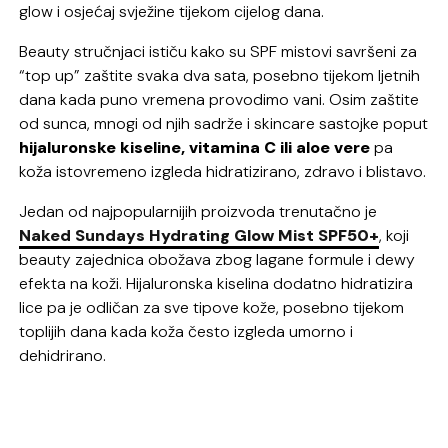
glow i osjećaj svježine tijekom cijelog dana.
Beauty stručnjaci ističu kako su SPF mistovi savršeni za
“top up” zaštite svaka dva sata, posebno tijekom ljetnih
dana kada puno vremena provodimo vani. Osim zaštite
od sunca, mnogi od njih sadrže i skincare sastojke poput
hijaluronske kiseline, vitamina C ili aloe vere
pa
koža istovremeno izgleda hidratizirano, zdravo i blistavo.
Jedan od najpopularnijih proizvoda trenutačno je
Naked Sundays Hydrating Glow Mist SPF50+
, koji
beauty zajednica obožava zbog lagane formule i dewy
efekta na koži. Hijaluronska kiselina dodatno hidratizira
lice pa je odličan za sve tipove kože, posebno tijekom
toplijih dana kada koža često izgleda umorno i
dehidrirano.