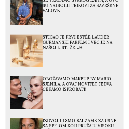
SE VRAĆAMO SVAKOG LJETA, A OVO
SU NAJBOLJI TRIKOVI ZA SAVRŠENE
VALOVE
STIGAO JE PRVI ESTÉE LAUDER
GURMANSKI PARFEM I VEĆ JE NA
NAŠOJ LISTI ŽELJA!
OBOŽAVAMO MAKEUP BY MARIO
SJENILA, A OVAJ NOVITET JEDVA
ČEKAMO ISPROBATI!
IZDVOJILI SMO BALZAME ZA USNE
SA SPF-OM KOJI PRUŽAJU VISOKU