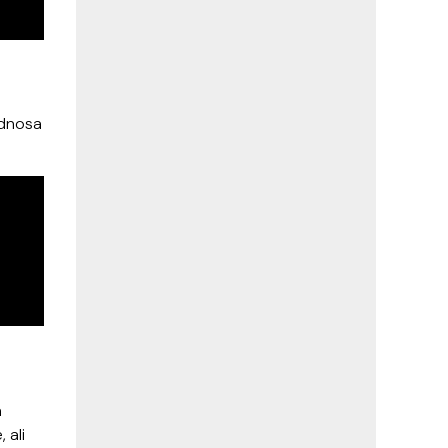
odnosa
a
 ali