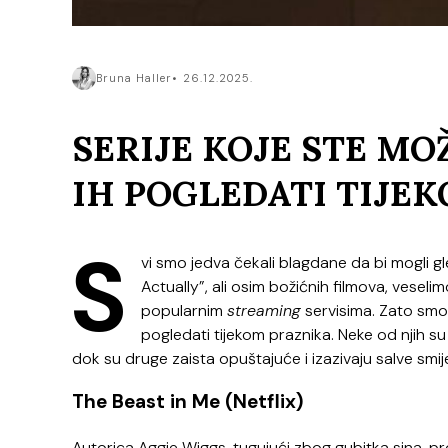
Bruna Haller
26.12.2025.
SERIJE KOJE STE MO
IH POGLEDATI TIJE
S
vi smo jedva čekali blagdane da bi mogli g
Actually”, ali osim božićnih filmova, vese
popularnim
streaming
servisima. Zato smo i
pogledati tijekom praznika. Neke od njih su
dok su druge zaista opuštajuće i izazivaju salve smij
The Beast in Me (Netflix)
Autorica Aggie Wiggs, tugujući zbog gubitka sina, pr