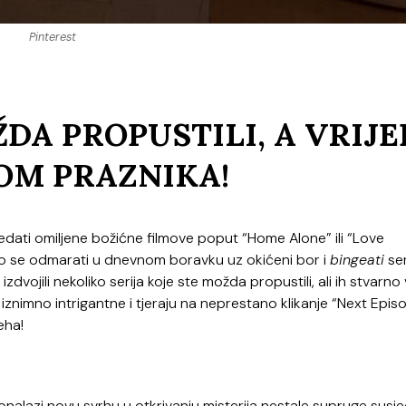
Pinterest
ŽDA PROPUSTILI, A VRIJE
KOM PRAZNIKA!
ledati omiljene božićne filmove poput “Home Alone” ili “Love
limo se odmarati u dnevnom boravku uz okićeni bor i
bingeati
ser
zdvojili nekoliko serija koje ste možda propustili, ali ih stvarno v
 iznimno intrigantne i tjeraju na neprestano klikanje “Next Epis
eha!
onalazi novu svrhu u otkrivanju misterija nestale supruge susj