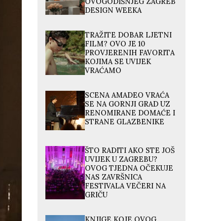
OVOGODIŠNJEG ZAGREB
DESIGN WEEKA
TRAŽITE DOBAR LJETNI
FILM? OVO JE 10
PROVJERENIH FAVORITA
KOJIMA SE UVIJEK
VRAĆAMO
SCENA AMADEO VRAĆA
SE NA GORNJI GRAD UZ
RENOMIRANE DOMAĆE I
STRANE GLAZBENIKE
ŠTO RADITI AKO STE JOŠ
UVIJEK U ZAGREBU?
OVOG TJEDNA OČEKUJE
NAS ZAVRŠNICA
FESTIVALA VEČERI NA
GRIČU
KNJIGE KOJE OVOG