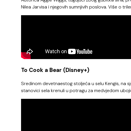
Nilea Jarvisa i njegovih sumnjivih poslova. Više o trile
To Cook a Bear (Disney+)
Sredinom devetnaestog stoljeća u selu Kengis, na sj
stanovici sela krenuli u potragu za medvjedom ubojic