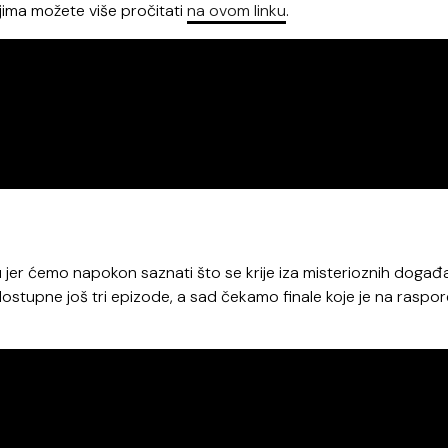
ojima možete više pročitati
na ovom linku
.
ju jer ćemo napokon saznati što se krije iza misterioznih događ
ostupne još tri epizode, a sad čekamo finale koje je na raspo