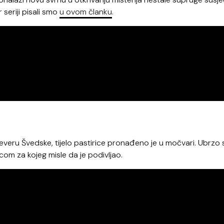
r seriji pisali smo
u ovom članku
.
everu Švedske, tijelo pastirice pronađeno je u močvari. Ubrzo 
om za kojeg misle da je podivljao.