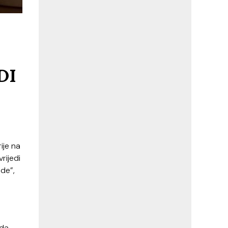
DI
ije na
rijedi
ode”,
eda