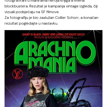
fotografirani u manirama heroja knjiga ili imena
blockbustera. Rezultat je kampanja vintage izgleda, čiji
vizuali podsjećaju na SF filmove.
Za fotografiju je bio zaslužan Collier Schorr, a konačan
rezultat pogledajte u nastavku.