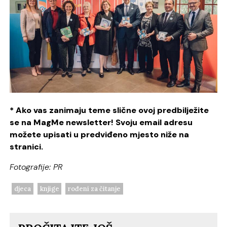
* Ako vas zanimaju teme slične ovoj predbilježite
se na MagMe newsletter! Svoju email adresu
možete upisati u predviđeno mjesto niže na
stranici.
Fotografije: PR
djeca
knjige
rođeni za čitanje