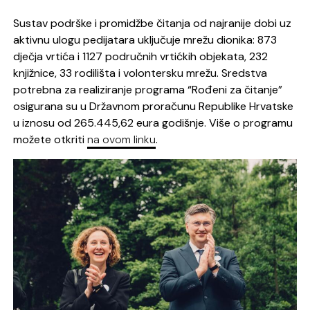
Sustav podrške i promidžbe čitanja od najranije dobi uz
aktivnu ulogu pedijatara uključuje mrežu dionika: 873
dječja vrtića i 1127 područnih vrtićkih objekata, 232
knjižnice, 33 rodilišta i volontersku mrežu. Sredstva
potrebna za realiziranje programa “Rođeni za čitanje”
osigurana su u Državnom proračunu Republike Hrvatske
u iznosu od 265.445,62 eura godišnje. Više o programu
možete otkriti
na ovom linku
.