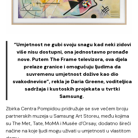
“Umjetnost ne gubi svoju snagu kad neki zidovi
više nisu dostupni, ona jednostavno pronađe
nove. Putem The Frame televizora, ova djela
prelaze granice i omogućuju ljudima da
suvremenu umjetnost dožive kao dio
svakodnevice”, rekla je Daria Greene, voditeljica
sadržaja i kustoskih projekata u tvrtki
Samsung.
Zbirka Centra Pompidou pridružuje se sve većem broju
partnerskih muzeja u Samsung Art Storeu, među kojima
su The Met, Tate, MoMA i Musée d’Orsay, dodatno šireći
načine na koje ljudi mogu uživati u umjetnosti u vlastitom