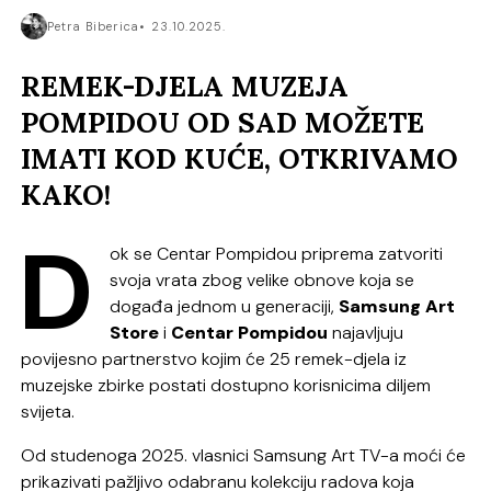
Petra Biberica
23.10.2025.
REMEK-DJELA MUZEJA
POMPIDOU OD SAD MOŽETE
IMATI KOD KUĆE, OTKRIVAMO
KAKO!
D
ok se Centar Pompidou priprema zatvoriti
svoja vrata zbog velike obnove koja se
događa jednom u generaciji,
Samsung Art
Store
i
Centar Pompidou
najavljuju
povijesno partnerstvo kojim će 25 remek-djela iz
muzejske zbirke postati dostupno korisnicima diljem
svijeta.
Od studenoga 2025. vlasnici Samsung Art TV-a moći će
prikazivati pažljivo odabranu kolekciju radova koja