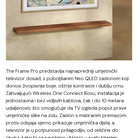
The Frame Pro predstavlja najnapredniji umjetnički
televizor dosad, s poboljšanim Neo QLED zaslonom koji
donosi živopisnije boje, oštrije kontraste i dublju crnu.
Zahvaljujući Wireless One Connect Boxu, instalacija je
jednostavna i bez vidljivih kablova, čak i do 10 metara
udaljenosti, što omogućuje da TV izgleda poput prave
umjetničke slike na zidu. Zaslon s matiranim premazom
protiv odsjaja vjerno prikazuje umjetnička djela, a
televizor je u potpunosti prilagodljiv, od veličine do
okvira, kako bi se savršeno uklopio u svaki interijer.