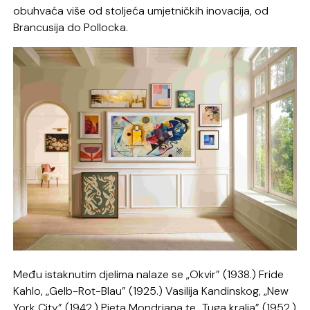
obuhvaća više od stoljeća umjetničkih inovacija, od
Brancusija do Pollocka.
Među istaknutim djelima nalaze se „Okvir” (1938.) Fride
Kahlo, „Gelb-Rot-Blau” (1925.) Vasilija Kandinskog, „New
York City” (1942.) Pieta Mondriana te „Tuga kralja” (1952.)