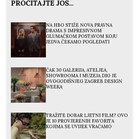
PROČITAJTE JOŠ...
NA HBO STIŽE NOVA PRAVNA
DRAMA S IMPRESIVNOM
GLUMAČKOM POSTAVOM KOJU
JEDVA ČEKAMO POGLEDATI
ČAK 30 GALERIJA, ATELJEA,
SHOWROOMA I MUZEJA DIO JE
OVOGODIŠNJEG ZAGREB DESIGN
WEEKA
TRAŽITE DOBAR LJETNI FILM? OVO
JE 10 PROVJERENIH FAVORITA
KOJIMA SE UVIJEK VRAĆAMO