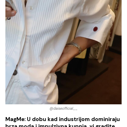
@daiseofficial__
MagMe: U dobu kad industrijom dominiraju
brza moda i impulzivna kupnja, vi gradite