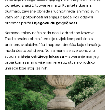
ponekad znači žrtvovanje marži. Kvaliteta tkanina,
dugmadi, završne obrade i ručnog rada iznimno su mi
važni jer u potpunosti mijenjaju osjećaj koji odjevni
predmet pruža i
njegovu dugovječnost.
Naravno, takav način rada nosi i određene izazove.
Tradicionalno obrtništvo nije uvijek kompatibilno s
brzinom, skalabilnošću i neposrednošću koje današnja
moda često zahtijeva. No za mene se sve ponovno
svodi na
ideju održivog luksuza
– stvaranje manjeg
broja komasa, ali s više namjere i uz stvarno ljudsko
umijeće koje stoji iza njih.