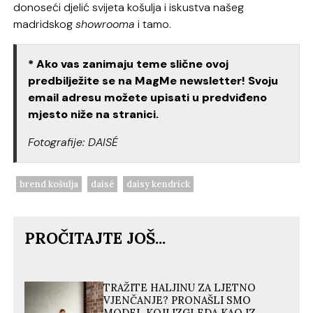
donoseći djelić svijeta košulja i iskustva našeg
madridskog
showrooma
i tamo.
* Ako vas zanimaju teme slične ovoj
predbilježite se na MagMe newsletter! Svoju
email adresu možete upisati u predviđeno
mjesto niže na stranici.
Fotografije: DAISÉ
brend košulja
daisé
daisy kendrick
PROČITAJTE JOŠ...
TRAŽITE HALJINU ZA LJETNO
VJENČANJE? PRONAŠLI SMO