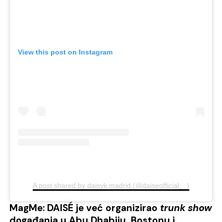
View this post on Instagram
A post shared by daisyk.madrid (@daiseofficial__)
MagMe: DAISÉ je već organizirao
trunk show
događanja u Abu Dhabiju, Bostonu i