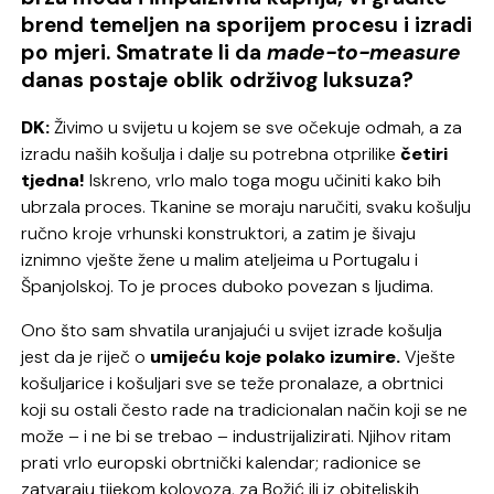
brend temeljen na sporijem procesu i izradi
po mjeri. Smatrate li da
made-to-measure
danas postaje oblik održivog luksuza?
DK:
Živimo u svijetu u kojem se sve očekuje odmah, a za
izradu naših košulja i dalje su potrebna otprilike
četiri
tjedna!
Iskreno, vrlo malo toga mogu učiniti kako bih
ubrzala proces. Tkanine se moraju naručiti, svaku košulju
ručno kroje vrhunski konstruktori, a zatim je šivaju
iznimno vješte žene u malim ateljeima u Portugalu i
Španjolskoj. To je proces duboko povezan s ljudima.
Ono što sam shvatila uranjajući u svijet izrade košulja
jest da je riječ o
umijeću koje polako izumire.
Vješte
košuljarice i košuljari sve se teže pronalaze, a obrtnici
koji su ostali često rade na tradicionalan način koji se ne
može – i ne bi se trebao – industrijalizirati. Njihov ritam
prati vrlo europski obrtnički kalendar; radionice se
zatvaraju tijekom kolovoza, za Božić ili iz obiteljskih