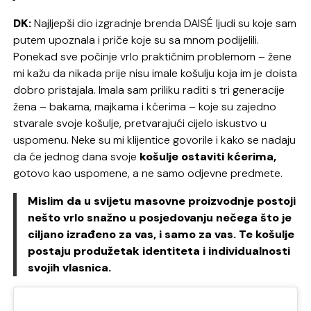
DK:
Najljepši dio izgradnje brenda DAISÉ ljudi su koje sam
putem upoznala i priče koje su sa mnom podijelili.
Ponekad sve počinje vrlo praktičnim problemom – žene
mi kažu da nikada prije nisu imale košulju koja im je doista
dobro pristajala. Imala sam priliku raditi s tri generacije
žena – bakama, majkama i kćerima – koje su zajedno
stvarale svoje košulje, pretvarajući cijelo iskustvo u
uspomenu. Neke su mi klijentice govorile i kako se nadaju
da će jednog dana svoje
košulje ostaviti kćerima,
gotovo kao uspomene, a ne samo odjevne predmete.
Mislim da u svijetu masovne proizvodnje postoji
nešto vrlo snažno u posjedovanju nečega što je
ciljano izrađeno za vas, i samo za vas. Te košulje
postaju produžetak identiteta i individualnosti
svojih vlasnica.