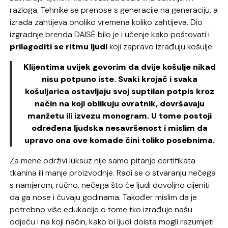
razloga. Tehnike se prenose s generacije na generaciju, a
izrada zahtijeva onoliko vremena koliko zahtijeva. Dio
izgradnje brenda DAISÉ bilo je i učenje kako poštovati i
prilagoditi se ritmu ljudi
koji zapravo izrađuju košulje.
Klijentima uvijek govorim da dvije košulje nikad
nisu potpuno iste. Svaki krojač i svaka
košuljarica ostavljaju svoj suptilan potpis kroz
način na koji oblikuju ovratnik, dovršavaju
manžetu ili izvezu monogram. U tome postoji
određena ljudska nesavršenost i mislim da
upravo ona ove komade čini toliko posebnima.
Za mene održivi luksuz nije samo pitanje certifikata
tkanina ili manje proizvodnje. Radi se o stvaranju nečega
s namjerom, ručno, nečega što će ljudi dovoljno cijeniti
da ga nose i čuvaju godinama. Također mislim da je
potrebno više edukacije o tome tko izrađuje našu
odjeću i na koji način, kako bi ljudi doista mogli razumjeti