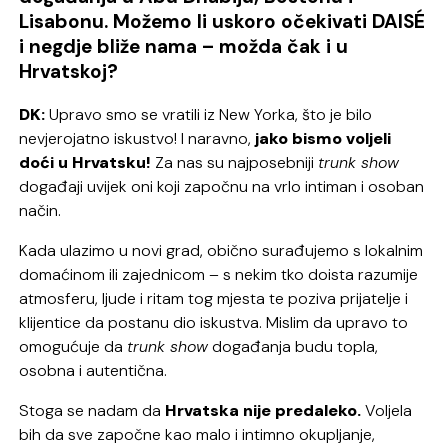
Lisabonu. Možemo li uskoro očekivati DAISÉ
i negdje bliže nama – možda čak i u
Hrvatskoj?
DK:
Upravo smo se vratili iz New Yorka, što je bilo
nevjerojatno iskustvo! I naravno,
jako bismo voljeli
doći u Hrvatsku!
Za nas su najposebniji
trunk show
događaji uvijek oni koji započnu na vrlo intiman i osoban
način.
Kada ulazimo u novi grad, obično surađujemo s lokalnim
domaćinom ili zajednicom – s nekim tko doista razumije
atmosferu, ljude i ritam tog mjesta te poziva prijatelje i
klijentice da postanu dio iskustva. Mislim da upravo to
omogućuje da
trunk show
događanja budu topla,
osobna i autentična.
Stoga se nadam da
Hrvatska nije predaleko.
Voljela
bih da sve započne kao malo i intimno okupljanje,