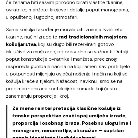
će ženama biti sasvim prirodno birati vlastite tkanine,
ovratnike, manžete, krojeve i detalje poput monograma,
u opuštenoj i ugodnoj atmosferi.
Sama košulja također je morala biti iznimna. Kvaliteta
tkanine, način izrade te
rad tradicionalnih majstora
košuljarstva
, koji su dugo bili rezervirani gotovo
isključivo za muškarce, od presudne su važnosti. Detalji
poput konstrukcije ovratnika i manžeta, preciznog
rasporeda gumba ili načina na koji rameni šav prati tijelo
u potpunosti mijenjaju osjećaj nošenja i način na koji se
košulja kreće s tijelom. Nažačost, naviknuli smo se na
predimenzionirane konfekcijske komade koji često
zanemaruju proporcije i kroj.
Za mene reinterpretacija klasične košulje iz
ženske perspektive znači spoj umijeća izrade,
proporcija i osobnog izraza. Posebnu ulogu ima i
monogram, nenametljiv, ali snažan – suptilan
potpis identiteta i individualnosti.