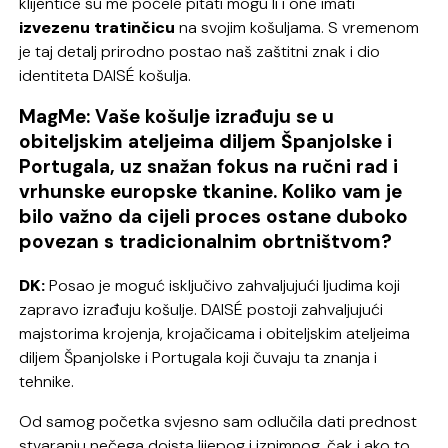
klijentice su me počele pitati mogu li i one imati
izvezenu tratinčicu
na svojim košuljama. S vremenom
je taj detalj prirodno postao naš zaštitni znak i dio
identiteta DAISÉ košulja.
MagMe: Vaše košulje izrađuju se u
obiteljskim ateljeima diljem Španjolske i
Portugala, uz snažan fokus na ručni rad i
vrhunske europske tkanine. Koliko vam je
bilo važno da cijeli proces ostane duboko
povezan s tradicionalnim obrtništvom?
DK:
Posao je moguć isključivo zahvaljujući ljudima koji
zapravo izrađuju košulje. DAISÉ postoji zahvaljujući
majstorima krojenja, krojačicama i obiteljskim ateljeima
diljem Španjolske i Portugala koji čuvaju ta znanja i
tehnike.
Od samog početka svjesno sam odlučila dati prednost
stvaranju nečega doista lijepog i iznimnog, čak i ako to