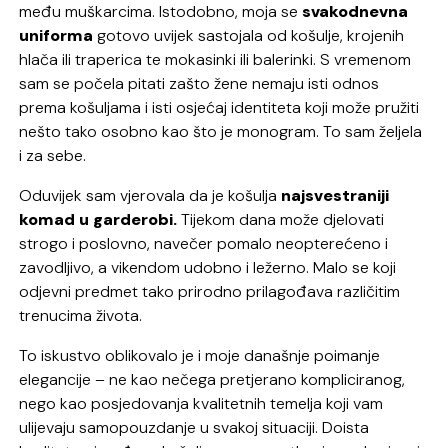
među muškarcima. Istodobno, moja se
svakodnevna
uniforma
gotovo uvijek sastojala od košulje, krojenih
hlača ili traperica te mokasinki ili balerinki. S vremenom
sam se počela pitati zašto žene nemaju isti odnos
prema košuljama i isti osjećaj identiteta koji može pružiti
nešto tako osobno kao što je monogram. To sam željela
i za sebe.
Oduvijek sam vjerovala da je košulja
najsvestraniji
komad u garderobi.
Tijekom dana može djelovati
strogo i poslovno, navečer pomalo neopterećeno i
zavodljivo, a vikendom udobno i ležerno. Malo se koji
odjevni predmet tako prirodno prilagođava različitim
trenucima života.
To iskustvo oblikovalo je i moje današnje poimanje
elegancije – ne kao nečega pretjerano kompliciranog,
nego kao posjedovanja kvalitetnih temelja koji vam
ulijevaju samopouzdanje u svakoj situaciji. Doista