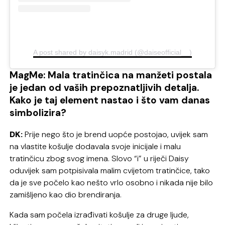
A post shared by daisyk.madrid (@daiseofficial__)
MagMe: Mala tratinčica na manžeti postala
je jedan od vaših prepoznatljivih detalja.
Kako je taj element nastao i što vam danas
simbolizira?
DK:
Prije nego što je brend uopće postojao, uvijek sam
na vlastite košulje dodavala svoje inicijale i malu
tratinčicu zbog svog imena. Slovo “i” u riječi Daisy
oduvijek sam potpisivala malim cvijetom tratinčice, tako
da je sve počelo kao nešto vrlo osobno i nikada nije bilo
zamišljeno kao dio brendiranja.
Kada sam počela izrađivati košulje za druge ljude,