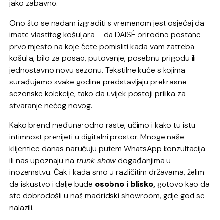
jako zabavno.
Ono što se nadam izgraditi s vremenom jest osjećaj da
imate vlastitog košuljara – da DAISÉ prirodno postane
prvo mjesto na koje ćete pomisliti kada vam zatreba
košulja, bilo za posao, putovanje, posebnu prigodu ili
jednostavno novu sezonu. Tekstilne kuće s kojima
surađujemo svake godine predstavljaju prekrasne
sezonske kolekcije, tako da uvijek postoji prilika za
stvaranje nečeg novog.
Kako brend međunarodno raste, učimo i kako tu istu
intimnost prenijeti u digitalni prostor. Mnoge naše
klijentice danas naručuju putem WhatsApp konzultacija
ili nas upoznaju na
trunk show
događanjima u
inozemstvu. Čak i kada smo u različitim državama, želim
da iskustvo i dalje bude
osobno i blisko,
gotovo kao da
ste dobrodošli u naš madridski showroom, gdje god se
nalazili.