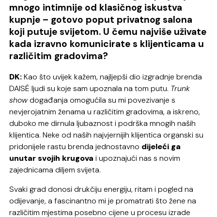
mnogo intimnije od klasičnog iskustva
kupnje – gotovo poput privatnog salona
koji putuje svijetom. U čemu najviše uživate
kada izravno komunicirate s klijenticama u
različitim gradovima?
DK:
Kao što uvijek kažem, najljepši dio izgradnje brenda
DAISÉ ljudi su koje sam upoznala na tom putu.
Trunk
show
događanja omogućila su mi povezivanje s
nevjerojatnim ženama u različitim gradovima, a iskreno,
duboko me dirnula ljubaznost i podrška mnogih naših
klijentica. Neke od naših najvjernijih klijentica organski su
pridonijele rastu brenda jednostavno
dijeleći ga
unutar svojih krugova
i upoznajući nas s novim
zajednicama diljem svijeta.
Svaki grad donosi drukčiju energiju, ritam i pogled na
odijevanje, a fascinantno mi je promatrati što žene na
različitim mjestima posebno cijene u procesu izrade