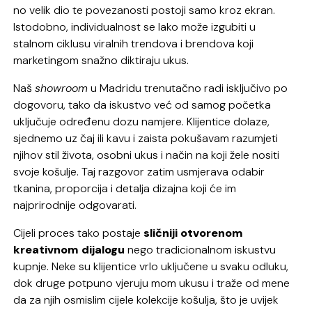
no velik dio te povezanosti postoji samo kroz ekran.
Istodobno, individualnost se lako može izgubiti u
stalnom ciklusu viralnih trendova i brendova koji
marketingom snažno diktiraju ukus.
Naš
showroom
u Madridu trenutačno radi isključivo po
dogovoru, tako da iskustvo već od samog početka
uključuje određenu dozu namjere. Klijentice dolaze,
sjednemo uz čaj ili kavu i zaista pokušavam razumjeti
njihov stil života, osobni ukus i način na koji žele nositi
svoje košulje. Taj razgovor zatim usmjerava odabir
tkanina, proporcija i detalja dizajna koji će im
najprirodnije odgovarati.
Cijeli proces tako postaje
sličniji otvorenom
kreativnom dijalogu
nego tradicionalnom iskustvu
kupnje. Neke su klijentice vrlo uključene u svaku odluku,
dok druge potpuno vjeruju mom ukusu i traže od mene
da za njih osmislim cijele kolekcije košulja, što je uvijek