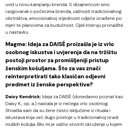
uvid u novu kampanju brenda. S dizajnericom smo
razgovarali o počecima brenda, važnosti tradicionalnog
obrtništva, emocionalnoj vrijednosti odjeće izrađene po
mjeri te planovima za budućnost. Cijeli intervju pronađite
u nastavku.
Magme: Ideja za DAISÉ proizašla je iz vrlo
osobnog iskustva i uvjerenja da na tržištu
postoji prostor za promišljeniji pristup
ženskim košuljama. Što za vas znači
reinterpretirati tako klasičan odjevni
predmet iz ženske perspektive?
Daisy Kendrick:
Ideja za DAISÉ (donedavno poznat kao
Daisy K., op. a.) nastala je iz nečega vrlo osobnog.
Shvatila sam da su žene često isključene iz rituala i
iskustava koja već dugo postoje u tradicionalnoj izradi
muških košulja. Bilo mi je važno stvoriti okruženje u kojem