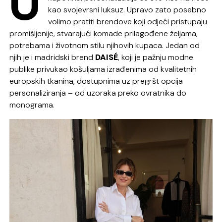
U
kao svojevrsni luksuz. Upravo zato posebno
volimo pratiti brendove koji odjeći pristupaju
promišljenije, stvarajući komade prilagođene željama,
potrebama i životnom stilu njihovih kupaca. Jedan od
njih je i madridski brend
DAISÉ
, koji je pažnju modne
publike privukao košuljama izrađenima od kvalitetnih
europskih tkanina, dostupnima uz pregršt opcija
personaliziranja – od uzoraka preko ovratnika do
monograma.