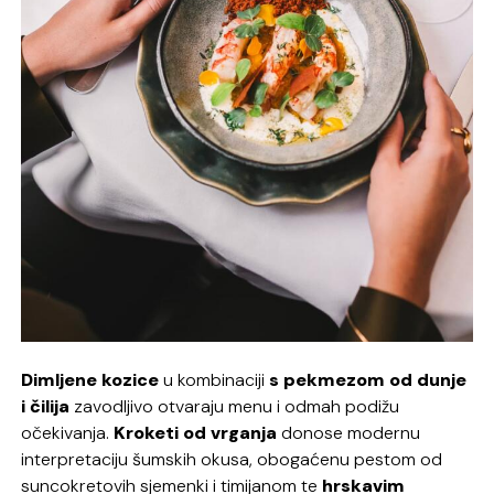
Dimljene kozice
u kombinaciji
s pekmezom od dunje
i čilija
zavodljivo otvaraju menu i odmah podižu
očekivanja.
Kroketi od vrganja
donose modernu
interpretaciju šumskih okusa, obogaćenu pestom od
suncokretovih sjemenki i timijanom te
hrskavim