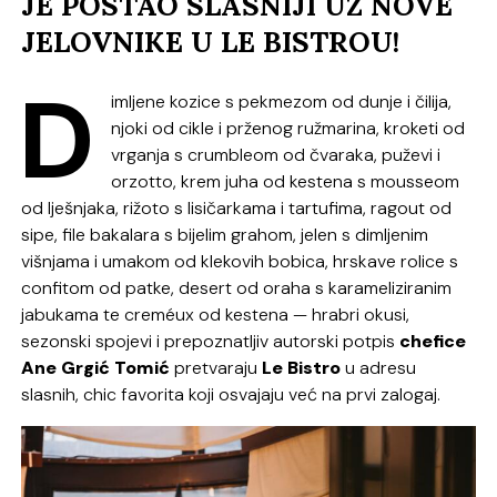
JE POSTAO SLASNIJI UZ NOVE
JELOVNIKE U LE BISTROU!
D
imljene kozice s pekmezom od dunje i čilija,
njoki od cikle i prženog ružmarina, kroketi od
vrganja s
crumbleom
od čvaraka, puževi i
orzotto
, krem juha od kestena s
mousseom
od lješnjaka, rižoto s lisičarkama i tartufima,
ragout
od
sipe, file bakalara s bijelim grahom, jelen s dimljenim
višnjama i umakom od klekovih bobica, hrskave rolice s
confitom
od patke, desert od oraha s karameliziranim
jabukama te
creméux
od kestena — hrabri okusi,
sezonski spojevi i prepoznatljiv autorski potpis
chefice
Ane Grgić Tomić
pretvaraju
Le Bistro
u adresu
slasnih, chic favorita koji osvajaju već na prvi zalogaj.