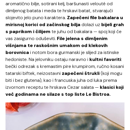
aromatično bilje, sotirani kelj, baršunasti
velouté
od
dimljenog batata i meda te hrskavi batat, stvarajući
slojevito jelo puno karaktera.
Zapečeni file bakalara u
mirisnoj korici od začinskog bilja
dolazi uz
bijeli grah
s paprikom i čilijem
te juhu od bakalara — spoj koji će
vas zasigurno oduševiti.
File jelena s dimljenim
višnjama te raskošnim umakom od klekovih
borovnica
i notom bora gurmanski je slijed za istinske
hedoniste. Na jelovniku ostaju naravno i
kultni favoriti
:
bečki odrezak s kremastim pire krumpirom, ručno kosani
tatarski biftek, neizostavni
zapečeni štrukli
(koji mogu
biti i
bez glutena
), kao i francuska juha od luka prema
izvornom receptu te hrskava Cezar salata —
klasici koji
već godinama ne silaze s top liste Le Bistroa.