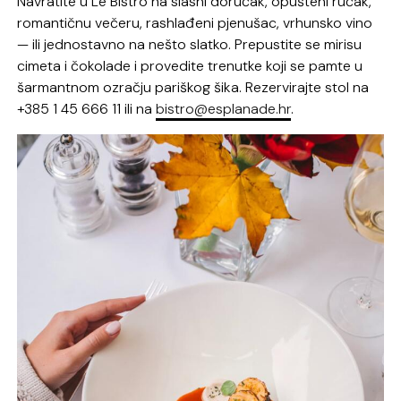
Navratite u Le Bistro na slasni doručak, opušteni ručak,
romantičnu večeru, rashlađeni pjenušac, vrhunsko vino
— ili jednostavno na nešto slatko. Prepustite se mirisu
cimeta i čokolade i provedite trenutke koji se pamte u
šarmantnom ozračju pariškog šika. Rezervirajte stol na
+385 1 45 666 11 ili na
bistro@esplanade.hr
.