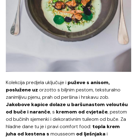
Kolekcija predjela uključuje i
puževe s anisom,
poslužene uz
orzotto
s biljnim pestom, teksturalno
zanimljivu pjenu, prah od peršina i hrskavu zob.
Jakobove kapice dolaze u baršunastom veloutéu
od buče i naranče
, s
kremom od cvjetače
, pestom
od bučinih sjemenki i dekorativnim
tuileom
od buče. Za
hladne dane tu je i pravi
comfort food
:
topla krem
juha od kestena s
mousseom
od lješnjaka
i