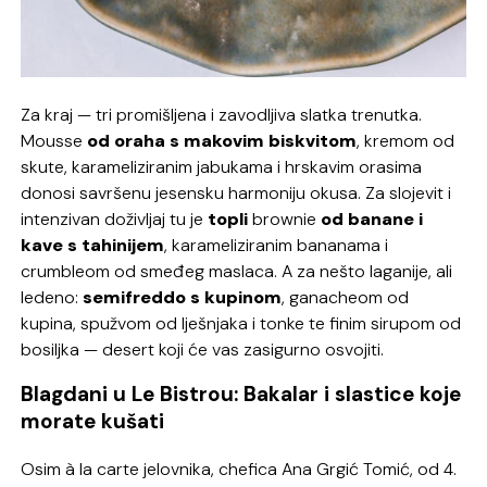
Za kraj — tri promišljena i zavodljiva slatka trenutka.
Mousse
od oraha s makovim biskvitom
, kremom od
skute, karameliziranim jabukama i hrskavim orasima
donosi savršenu jesensku harmoniju okusa. Za slojevit i
intenzivan doživljaj tu je
topli
brownie
od banane i
kave s tahinijem
, karameliziranim bananama i
crumbleom
od smeđeg maslaca. A za nešto laganije, ali
ledeno:
semifreddo s kupinom
,
ganacheom
od
kupina, spužvom od lješnjaka i tonke te finim sirupom od
bosiljka — desert koji će vas zasigurno osvojiti.
Blagdani u Le Bistrou: Bakalar i slastice koje
morate kušati
Osim à la carte jelovnika, chefica Ana Grgić Tomić, od 4.