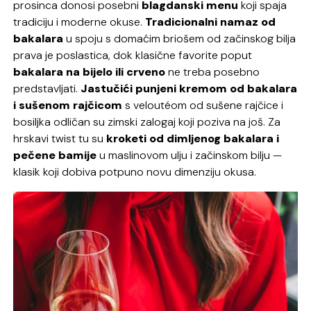
prosinca donosi posebni
blagdanski menu
koji spaja
tradiciju i moderne okuse.
Tradicionalni namaz od
bakalara
u spoju s domaćim briošem od začinskog bilja
prava je poslastica, dok klasične favorite poput
bakalara na bijelo ili crveno
ne treba posebno
predstavljati.
Jastučići punjeni kremom od bakalara
i sušenom rajčicom
s
veloutéom
od sušene rajčice i
bosiljka odličan su zimski zalogaj koji poziva na još. Za
hrskav
i twist
tu su
kroketi od dimljenog bakalara i
pečene bamije
u maslinovom ulju i začinskom bilju —
klasik koji dobiva potpuno novu dimenziju okusa.