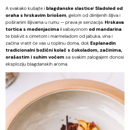
A svakako kušajte i
blagdanske slastice
!
Sladoled od
oraha s hrskavim briošem
, gelom od dimljenih šljiva i
poširanim šljivama u rumu — prava je senzacija.
Hrskava
tortica s medenjacima i
sabayonom
od mandarina
te biskvit s cimetom i marmeladom od jabuka, vina i
začina vratit će vas u toplinu doma, dok
Esplanadin
tradicionalni božićni kolač s čokoladom, začinima,
orašastim i suhim voćem
sa svakim zalogajem donosi
eksploziju blagdanskih aroma.