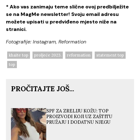
* Ako vas zanimaju teme slične ovoj predbilježite
se na MagMe newsletter! Svoju email adresu
možete upisati u predviđeno mjesto niže na
stranici.
Fotografije: Instagram, Reformation
khaite top
proljeće 2023.
reformation
statement top
top
PROČITAJTE JOŠ...
SPF ZA ZRELIJU KOŽU: TOP
PROIZVODI KOJI UZ ZAŠTITU
PRUŽAJU I DODATNU NJEGU