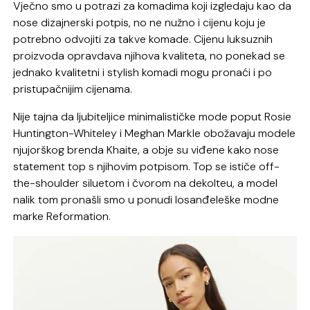
Vječno smo u potrazi za komadima koji izgledaju kao da
nose dizajnerski potpis, no ne nužno i cijenu koju je
potrebno odvojiti za takve komade. Cijenu luksuznih
proizvoda opravdava njihova kvaliteta, no ponekad se
jednako kvalitetni i stylish komadi mogu pronaći i po
pristupačnijim cijenama.
Nije tajna da ljubiteljice minimalističke mode poput Rosie
Huntington-Whiteley i Meghan Markle obožavaju modele
njujorškog brenda Khaite, a obje su viđene kako nose
statement top s njihovim potpisom. Top se ističe off-
the-shoulder siluetom i čvorom na dekolteu, a model
nalik tom pronašli smo u ponudi losanđeleške modne
marke Reformation.