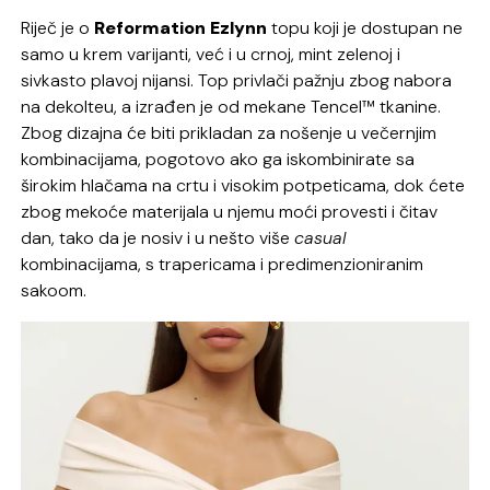
Riječ je o
Reformation Ezlynn
topu koji je dostupan ne
samo u krem varijanti, već i u crnoj, mint zelenoj i
sivkasto plavoj nijansi. Top privlači pažnju zbog nabora
na dekolteu, a izrađen je od mekane Tencel™ tkanine.
Zbog dizajna će biti prikladan za nošenje u večernjim
kombinacijama, pogotovo ako ga iskombinirate sa
širokim hlačama na crtu i visokim potpeticama, dok ćete
zbog mekoće materijala u njemu moći provesti i čitav
dan, tako da je nosiv i u nešto više
casual
kombinacijama, s trapericama i predimenzioniranim
sakoom.