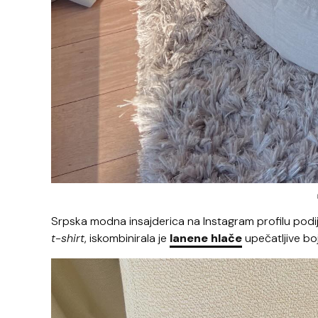
Srpska modna insajderica na Instagram profilu podijel
t-shirt
, iskombinirala je
lanene hlače
upečatljive bo