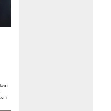
lovni
.
čkom