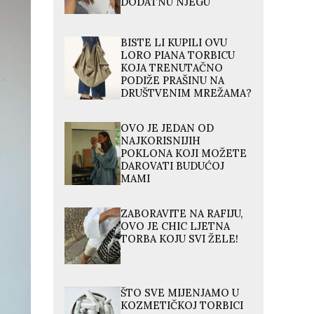
DODATNU NJEGU
BISTE LI KUPILI OVU
LORO PIANA TORBICU
KOJA TRENUTAČNO
PODIŽE PRAŠINU NA
DRUŠTVENIM MREŽAMA?
OVO JE JEDAN OD
NAJKORISNIJIH
POKLONA KOJI MOŽETE
DAROVATI BUDUĆOJ
MAMI
ZABORAVITE NA RAFIJU,
OVO JE CHIC LJETNA
TORBA KOJU SVI ŽELE!
ŠTO SVE MIJENJAMO U
KOZMETIČKOJ TORBICI