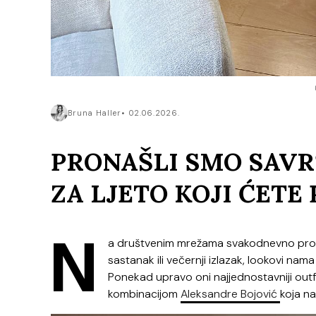
Bruna Haller
02.06.2026.
PRONAŠLI SMO SAV
ZA LJETO KOJI ĆETE
N
a društvenim mrežama svakodnevno pronal
sastanak ili večernji izlazak, lookovi nama
Ponekad upravo oni najjednostavniji outf
kombinacijom
Aleksandre Bojović
koja na