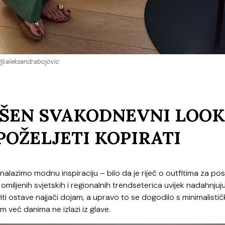
@aleksandrabojovic
RŠEN SVAKODNEVNI LOOK
 POŽELJETI KOPIRATI
azimo modnu inspiraciju – bilo da je riječ o outfitima za pos
 omiljenih svjetskih i regionalnih trendseterica uvijek nadahnjuju
iti ostave najjači dojam, a upravo to se dogodilo s minimalisti
m već danima ne izlazi iz glave.