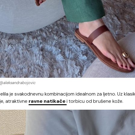
@aleksandrabojovic
ila je svakodnevnu kombinacijom idealnom za ljetno. Uz klasik, 
je, atraktivne
ravne natikače
i torbicu od brušene kože.