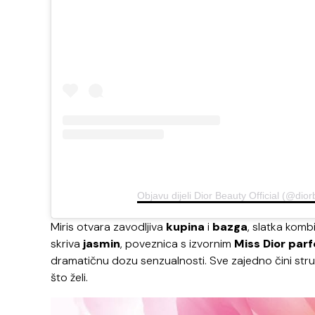
Objavu dijeli Dior Beauty Official (@dio
Miris otvara zavodljiva
kupina
i
bazga
, slatka komb
skriva
jasmin
, poveznica s izvornim
Miss Dior par
dramatičnu dozu senzualnosti. Sve zajedno čini struk
što želi.