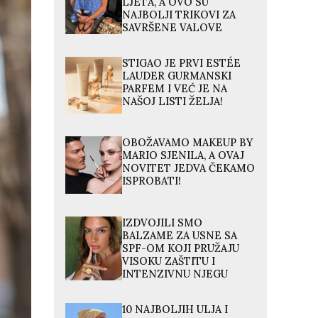
LJETA, A OVO SU
NAJBOLJI TRIKOVI ZA
SAVRŠENE VALOVE
STIGAO JE PRVI ESTÉE
LAUDER GURMANSKI
PARFEM I VEĆ JE NA
NAŠOJ LISTI ŽELJA!
OBOŽAVAMO MAKEUP BY
MARIO SJENILA, A OVAJ
NOVITET JEDVA ČEKAMO
ISPROBATI!
IZDVOJILI SMO
BALZAME ZA USNE SA
SPF-OM KOJI PRUŽAJU
VISOKU ZAŠTITU I
INTENZIVNU NJEGU
10 NAJBOLJIH ULJA I