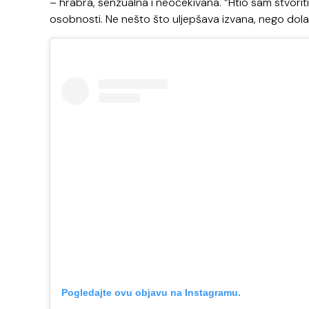
– hrabra, senzualna i neočekivana. “Htio sam stvoriti 
osobnosti. Ne nešto što uljepšava izvana, nego dolaz
Pogledajte ovu objavu na Instagramu.