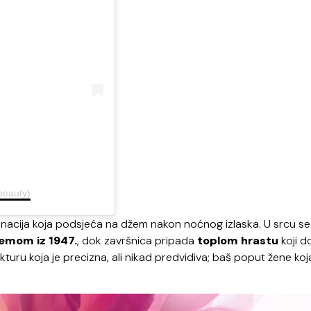
rbeauty)
inacija koja podsjeća na džem nakon noćnog izlaska. U srcu se
femom iz 1947.
, dok završnica pripada
toplom
hrastu
koji d
turu koja je precizna, ali nikad predvidiva; baš poput žene koj