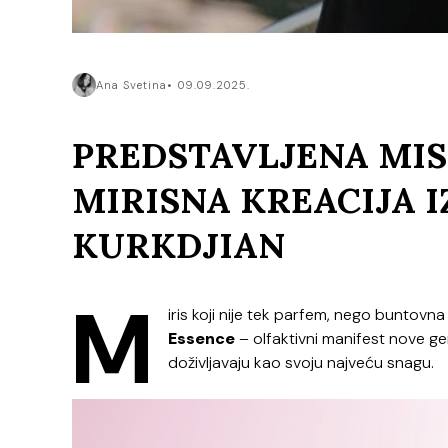
Ana Svetina
09.09.2025.
PREDSTAVLJENA MIS
MIRISNA KREACIJA I
KURKDJIAN
M
iris koji nije tek parfem, nego buntovn
Essence
– olfaktivni manifest nove ge
doživljavaju kao svoju najveću snagu.