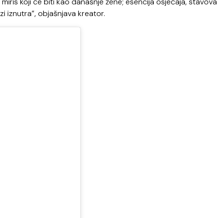
miris koji će biti kao današnje žene; esencija osjećaja, stavova 
i iznutra”, objašnjava kreator.