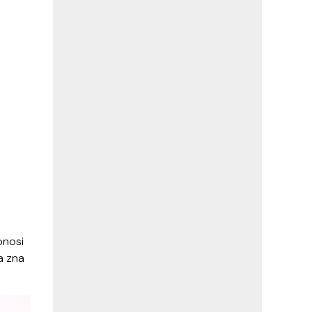
onosi
a zna