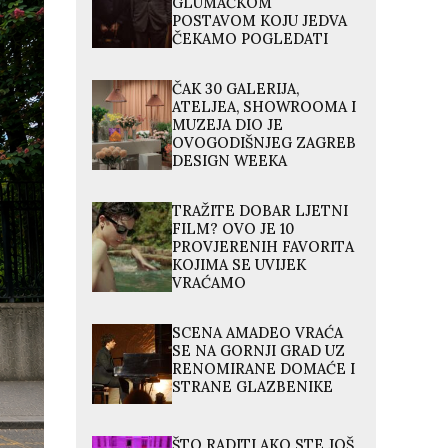
GLUMAČKOM
POSTAVOM KOJU JEDVA
ČEKAMO POGLEDATI
ČAK 30 GALERIJA,
ATELJEA, SHOWROOMA I
MUZEJA DIO JE
OVOGODIŠNJEG ZAGREB
DESIGN WEEKA
TRAŽITE DOBAR LJETNI
FILM? OVO JE 10
PROVJERENIH FAVORITA
KOJIMA SE UVIJEK
VRAĆAMO
SCENA AMADEO VRAĆA
SE NA GORNJI GRAD UZ
RENOMIRANE DOMAĆE I
STRANE GLAZBENIKE
ŠTO RADITI AKO STE JOŠ