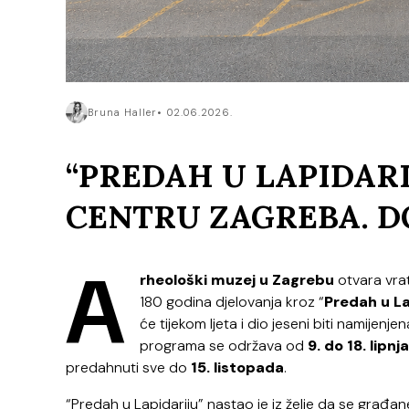
Bruna Haller
02.06.2026.
“PREDAH U LAPIDARI
CENTRU ZAGREBA. D
A
rheološki muzej u Zagrebu
otvara vrat
180 godina djelovanja kroz “
Predah u La
će tijekom ljeta i dio jeseni biti namije
programa se održava od
9. do 18. lipnja
predahnuti sve do
15. listopada
.
“Predah u Lapidariju” nastao je iz želje da se građ