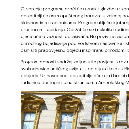
Otvorenje programa proći će u znaku glazbe uz kon
posjetitelji će osim opuštenog boravka u zelenoj oaz
aktivnostima i radionicama. Program uključuje jutarnj
prostorom Lapidarija. Održat će se i nekoliko radion
djeca uče o važnosti oprašivača. No poziv za radioni
prirodnog bojadisanja pod vodstvom nastavnika i stud
osmisliti prapovijesnu odjeću inspiriranu prirodom i
Program donosi i sadržaj za ljubitelje povijesti: kroz ra
svakodnevice antičkog svijeta – od biljaka koje su Riml
pobjede. Uz navedeno, posjetitelje očekuju i brojni d
radionica dostupni su na stranicama Arheološkog Mu