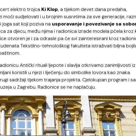
cert elektro trojca
Ki Klop
, a tijekom devet dana predaha,
i moći sudjelovati i u brojnim susretima za sve generacije, raz
i joga sat koji poziva na
usporavanje i povezivanje sa sob
ica za djecu, među njima i radionica izrade modela pčela kroz 
ce otvoren je i za odrasle pa će svi zainteresirani kroz radion
enata Tekstilno-tehnološkog fakulteta istraživati biljna bojila
 baštinom.
dionicu Antički rituali ljepote i slavlja otkrivamo zanimljivosti iz
jani koristili u njezi i liječenju do simbolike lovora kao znaka
rugi sadržaji tijekom trajanja projekta. Cjelokupan program i sa
zeja u Zagrebu. Radionice se ne naplaćuju.