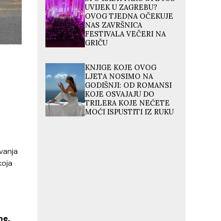
UVIJEK U ZAGREBU?
OVOG TJEDNA OČEKUJE
NAS ZAVRŠNICA
FESTIVALA VEČERI NA
GRIČU
KNJIGE KOJE OVOG
LJETA NOSIMO NA
GODIŠNJI: OD ROMANSI
KOJE OSVAJAJU DO
TRILERA KOJE NEĆETE
MOĆI ISPUSTITI IZ RUKU
vanja
koja
ne,