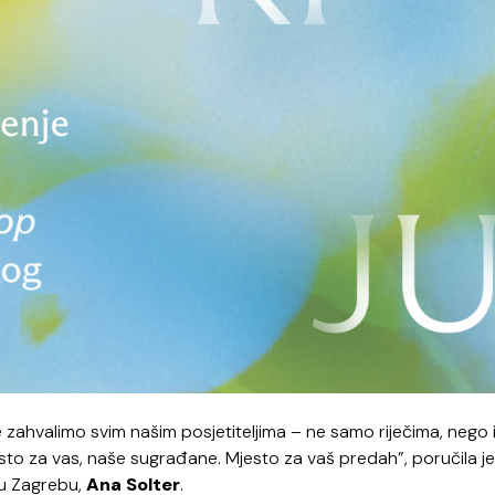
 zahvalimo svim našim posjetiteljima – ne samo riječima, nego 
to za vas, naše sugrađane. Mjesto za vaš predah”, poručila je
 u Zagrebu,
Ana Solter
.