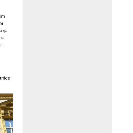
nim
om
i
koju
icu
 i
tnica