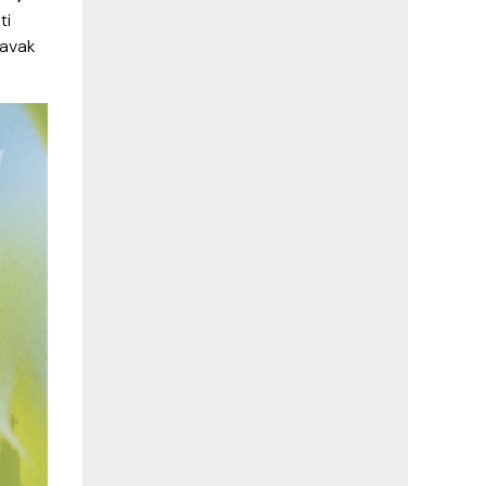
ti
ravak