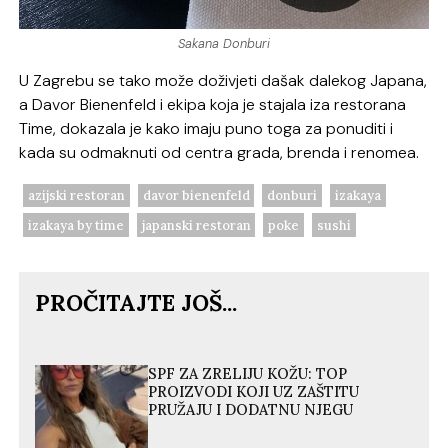
Sakana Donburi
U Zagrebu se tako može doživjeti dašak dalekog Japana,
a Davor Bienenfeld i ekipa koja je stajala iza restorana
Time, dokazala je kako imaju puno toga za ponuditi i
kada su odmaknuti od centra grada, brenda i renomea.
azijski restoran
davor bienenfeld
donburi
izakaya
izakaya by time
japanski restoran
poke
sushi
PROČITAJTE JOŠ...
SPF ZA ZRELIJU KOŽU: TOP
PROIZVODI KOJI UZ ZAŠTITU
PRUŽAJU I DODATNU NJEGU