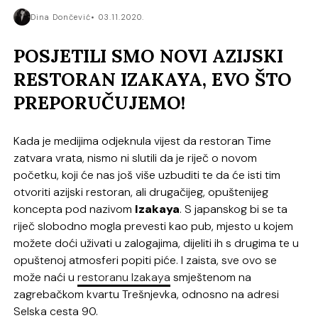
Dina Dončević
03.11.2020.
POSJETILI SMO NOVI AZIJSKI
RESTORAN IZAKAYA, EVO ŠTO
PREPORUČUJEMO!
Kada je medijima odjeknula vijest da restoran Time
zatvara vrata, nismo ni slutili da je riječ o novom
početku, koji će nas još više uzbuditi te da će isti tim
otvoriti azijski restoran, ali drugačijeg, opuštenijeg
koncepta pod nazivom
Izakaya
. S japanskog bi se ta
riječ slobodno mogla prevesti kao pub, mjesto u kojem
možete doći uživati u zalogajima, dijeliti ih s drugima te u
opuštenoj atmosferi popiti piće. I zaista, sve ovo se
može naći u
restoranu Izakaya
smještenom na
zagrebačkom kvartu Trešnjevka, odnosno na adresi
Selska cesta 90.