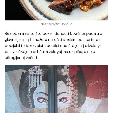
Beef Teriyaki Donburi
Bez obzira na to što poke i donburi
bowls
pripadaju u
glavna jela i njih možete naručiti s nekim od startera i
podijeliti te tako zaista postići ono što je cilj u Izakayi –
da svi uživaju u odličnim zalogajima uz piće, a ne u
uštogljenoj večeri.