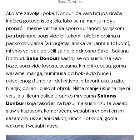
Sake Donburi
Ako ste zavoljeli poke, Donburi će vam biti još draža
inačica gotovo istog jela. Iako se na meniju mogu
pronaći i mesne verzije sa sporo kuhanom svinjskom
potrbušinom, sous vide biftekom i pilećim prsima u
panko mrvicama (a i vegetarijanska varijanta s tofuom),
mi smo se ipak odlučili za riblje odnosno Sake i Sakana
Donburi.
Sake Donburi
sastoji se od sushi riže kao
baze, sous vide lososa, sezama, kimchi kupusa, goma
wakame, manga, hummusa od hokkaido buče i
ukiseljenog đumbira i definitivno je favorit ako tražite
hranjiv, obilan i cjelovit obrok. Ništa manje ukusna nije ni
verzija s fileom oslića u panko mrvicama
Sakana
Donburi
koja također za bazu ima sushi rižu te wasabi
slaw s kupusom, komoračem, wasabi hrenom i crnim
sezamom, ukiseljeni daikon, kimchi rotkvica, goma
wakame i wasabi mayo.