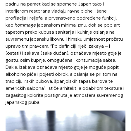
padnu na pamet kad se spomene Japan tako i
interijerom restorana vladaju ravne plohe, lišene
profilacija i reljefa, a prvenstveno podređene funkciji,
kao
hommage
japanskom minimalizmu, dok se pop art
tapetom preko kubusa sanitarija i kuhinje oslanja na
suvremenu japansku likovnu i filmsku umjetnost prožetu
upravo tim pravcem. “Po definiciji, riječ izakaya – I
(ostati) i sakaya (sake dućan), označava mjesto gdje je
gostu, osim kupnje, omogućena i konzumacija sakea.
Dakle, Izakaya označava mjesto gdje je moguće popiti
alkoholno piće i pojesti obrok, a oslanja se pri tom na
tradiciju irskih pubova, španjolskih tapas barova te
američkih saloona”, ističe arhitekt, a odabirom tekstura i
zagasitog kolorita postignuta je atmosfera suvremenog
japanskog puba.