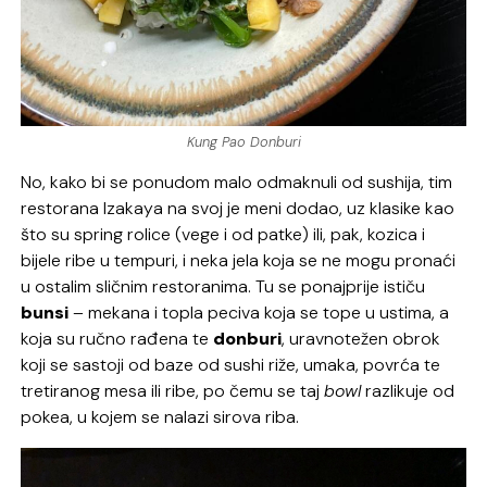
Kung Pao Donburi
No, kako bi se ponudom malo odmaknuli od sushija, tim
restorana Izakaya na svoj je meni dodao, uz klasike kao
što su spring rolice (vege i od patke) ili, pak, kozica i
bijele ribe u tempuri, i neka jela koja se ne mogu pronaći
u ostalim sličnim restoranima. Tu se ponajprije ističu
bunsi
– mekana i topla peciva koja se tope u ustima, a
koja su ručno rađena te
donburi
, uravnotežen obrok
koji se sastoji od baze od sushi riže, umaka, povrća te
tretiranog mesa ili ribe, po čemu se taj
bowl
razlikuje od
pokea, u kojem se nalazi sirova riba.