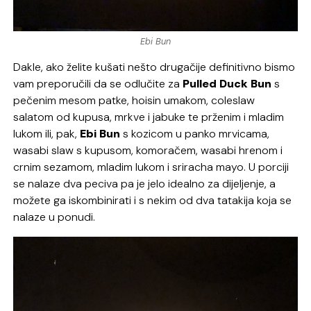
Ebi Bun
Dakle, ako želite kušati nešto drugačije definitivno bismo
vam preporučili da se odlučite za
Pulled Duck Bun
s
pečenim mesom patke, hoisin umakom, coleslaw
salatom od kupusa, mrkve i jabuke te prženim i mladim
lukom ili, pak,
Ebi Bun
s kozicom u panko mrvicama,
wasabi slaw s kupusom, komoračem, wasabi hrenom i
crnim sezamom, mladim lukom i sriracha mayo. U porciji
se nalaze dva peciva pa je jelo idealno za dijeljenje, a
možete ga iskombinirati i s nekim od dva tatakija koja se
nalaze u ponudi.