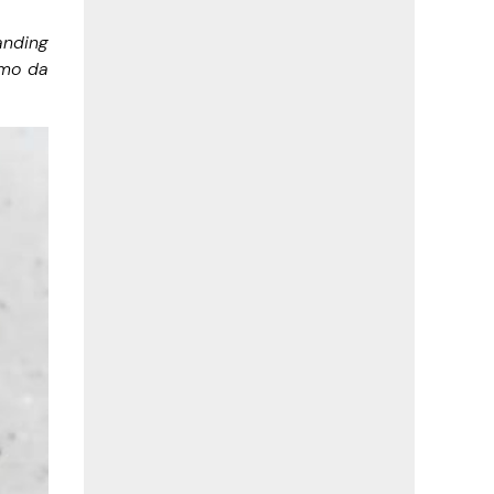
anding
smo da