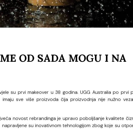
ME OD SADA MOGU I NA
ele su prvi makeover u 38 godina. UGG Australia po prvi p
 imaju sve više proizvoda čija proizvodnja nije nužno vez
jveća novost rebrandinga je upravo poboljšanje kvalitete čiz
zme napravljene su inovativnom tehnologijom zbog koje su otpo