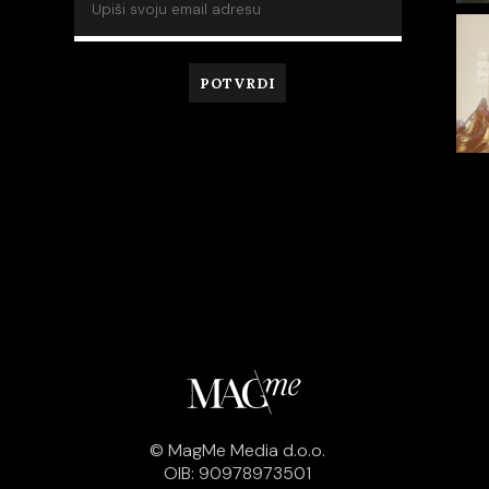
© MagMe Media d.o.o.
OIB: 90978973501