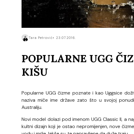
Tara Petrović
23.07.2016.
POPULARNE UGG ČIZ
KIŠU
Popularne UGG čizme poznate i kao Uggsice doživj
naziva miče ime države zato što u svojoj ponudi
Australiju.
Novi model dolazi pod imenom UGG Classic II, a na
kultni dizajn koji je ostao nepromijenjen, nove či
vodu i mrlje, lakše su, te napravljene da duže traju.