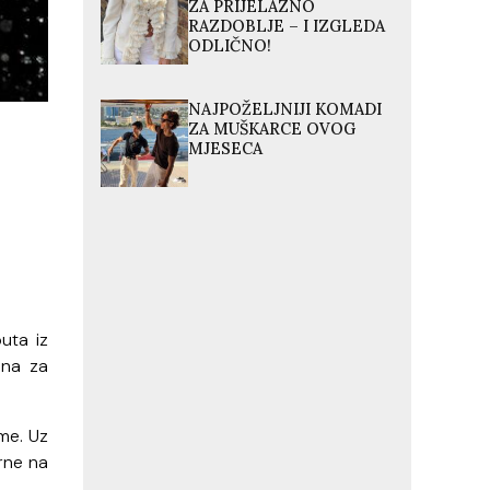
ZA PRIJELAZNO
RAZDOBLJE – I IZGLEDA
ODLIČNO!
NAJPOŽELJNIJI KOMADI
ZA MUŠKARCE OVOG
MJESECA
uta iz
ana za
me. Uz
rne na