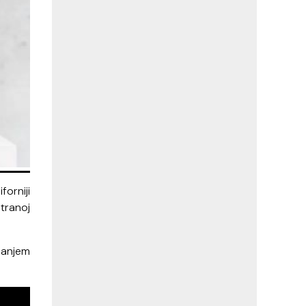
forniji
tranoj
šanjem