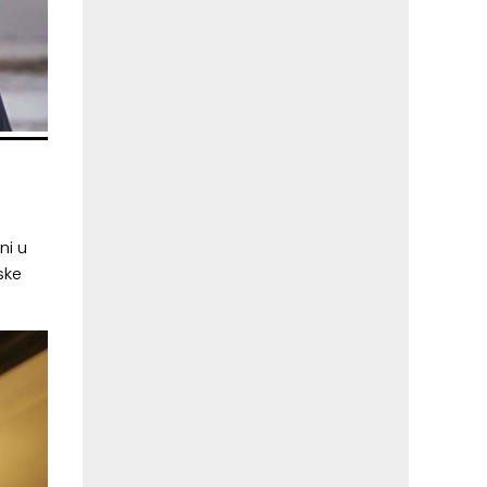
ni u
ske