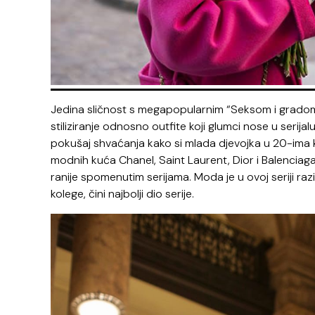
Jedina sličnost s megapopularnim “Seksom i gradom” k
stiliziranje odnosno outfite koji glumci nose u serijalu,
pokušaj shvaćanja kako si mlada djevojka u 20-ima 
modnih kuća Chanel, Saint Laurent, Dior i Balenciaga –
ranije spomenutim serijama. Moda je u ovoj seriji raz
kolege, čini najbolji dio serije.