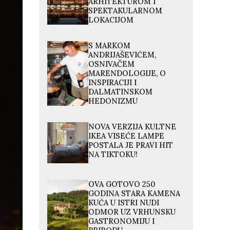
ARHITEKTUROM I
SPEKTAKULARNOM
LOKACIJOM
S MARKOM
ANDRIJAŠEVIĆEM,
OSNIVAČEM
MARENDOLOGIJE, O
INSPIRACIJI I
DALMATINSKOM
HEDONIZMU
NOVA VERZIJA KULTNE
IKEA VISEĆE LAMPE
POSTALA JE PRAVI HIT
NA TIKTOKU!
OVA GOTOVO 250
GODINA STARA KAMENA
KUĆA U ISTRI NUDI
ODMOR UZ VRHUNSKU
GASTRONOMIJU I