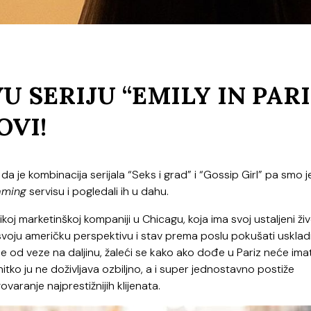
 SERIJU “EMILY IN PARI
OVI!
u da je kombinacija serijala “Seks i grad” i “Gossip Girl” pa smo 
aming
servisu i pogledali ih u dahu.
oj marketinškoj kompaniji u Chicagu, koja ima svoj ustaljeni živ
 svoju američku perspektivu i stav prema poslu pokušati uskladi
 od veze na daljinu, žaleći se kako ako dođe u Pariz neće imat
 nitko ju ne doživljava ozbiljno, a i super jednostavno postiže
varanje najprestižnijih klijenata.