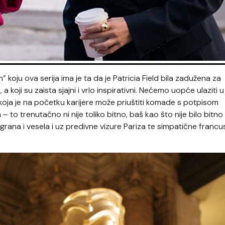
oju ova serija ima je ta da je Patricia Field bila zadužena za
 a koji su zaista sjajni i vrlo inspirativni. Nećemo uopće ulaziti u
koja je na početku karijere može priuštiti komade s potpisom
 to trenutačno ni nije toliko bitno, baš kao što nije bilo bitno 
igrana i vesela i uz predivne vizure Pariza te simpatične francu