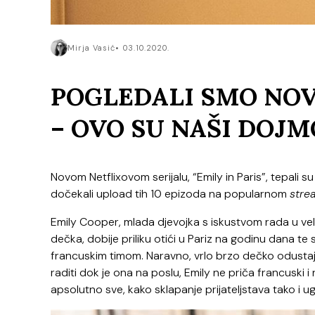
Mirja Vasić
03.10.2020.
POGLEDALI SMO NOVU
– OVO SU NAŠI DOJM
Novom Netflixovom serijalu, “Emily in Paris”, tepali s
dočekali upload tih 10 epizoda na popularnom
stre
Emily Cooper, mlada djevojka s iskustvom rada u velik
dečka, dobije priliku otići u Pariz na godinu dana te
francuskim timom. Naravno, vrlo brzo dečko odustaje
raditi dok je ona na poslu, Emily ne priča francuski i
apsolutno sve, kako sklapanje prijateljstava tako i ugo