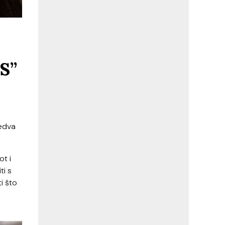
S”
jedva
ot i
ti s
i što