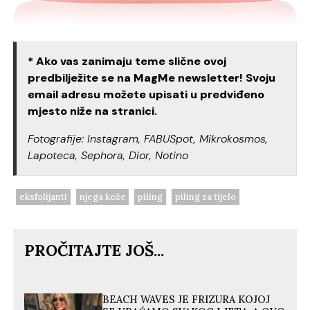
* Ako vas zanimaju teme slične ovoj
predbilježite se na MagMe newsletter! Svoju
email adresu možete upisati u predviđeno
mjesto niže na stranici.
Fotografije: Instagram, FABUSpot, Mikrokosmos,
Lapoteca, Sephora, Dior, Notino
eksfolijanti
njega kože
piling
piling za tijelo
PROČITAJTE JOŠ...
BEACH WAVES JE FRIZURA KOJOJ