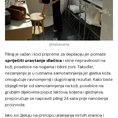
@baluevama
Piling je važan i kod pripreme za depilaciju jer pomaže
spriječiti urastanje dlačica
i sitne nepravilnosti na
koži, posebice na nogama i bikini zoni. Također,
nezamjenjiv je u rutinama samotamnjenja jer glatka koža
omogućuje ravnomjerniji i dugotrajniji rezultat. Kako biste
izbjegli mrlje od samotamnjenja na koži, posebice na
grubljim dijelovima poput laktova, koljena i gležnjeva,
preporučuje se napraviti piling 24 sata prije nanošenja
proizvoda.
Iako svi djeluju na principu uklanjanja mrtvih stanica i