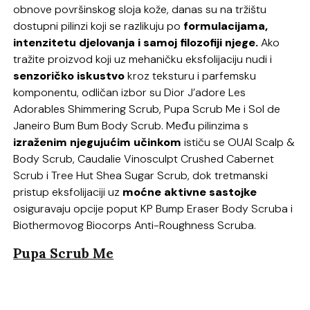
obnove površinskog sloja kože, danas su na tržištu
dostupni pilinzi koji se razlikuju po
formulacijama,
intenzitetu djelovanja i samoj filozofiji njege.
Ako
tražite proizvod koji uz mehaničku eksfolijaciju nudi i
senzoričko iskustvo
kroz teksturu i parfemsku
komponentu, odličan izbor su Dior J’adore Les
Adorables Shimmering Scrub, Pupa Scrub Me i Sol de
Janeiro Bum Bum Body Scrub. Među pilinzima s
izraženim njegujućim učinkom
ističu se OUAI Scalp &
Body Scrub, Caudalie Vinosculpt Crushed Cabernet
Scrub i Tree Hut Shea Sugar Scrub, dok tretmanski
pristup eksfolijaciji uz
moćne aktivne sastojke
osiguravaju opcije poput KP Bump Eraser Body Scruba i
Biothermovog Biocorps Anti-Roughness Scruba.
Pupa Scrub Me