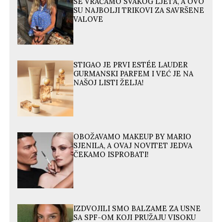
SE VRAĆAMO SVAKOG LJETA, A OVO
SU NAJBOLJI TRIKOVI ZA SAVRŠENE
VALOVE
STIGAO JE PRVI ESTÉE LAUDER
GURMANSKI PARFEM I VEĆ JE NA
NAŠOJ LISTI ŽELJA!
OBOŽAVAMO MAKEUP BY MARIO
SJENILA, A OVAJ NOVITET JEDVA
ČEKAMO ISPROBATI!
IZDVOJILI SMO BALZAME ZA USNE
SA SPF-OM KOJI PRUŽAJU VISOKU