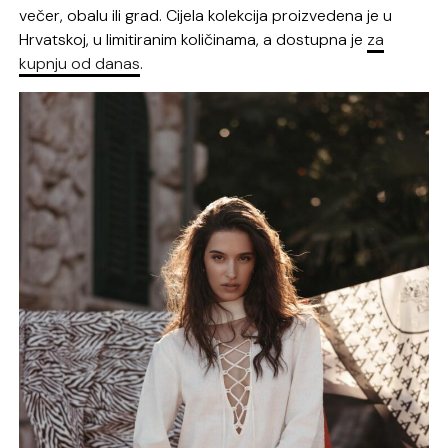
večer, obalu ili grad. Cijela kolekcija proizvedena je u
Hrvatskoj, u limitiranim količinama, a dostupna je
za
kupnju od danas
.