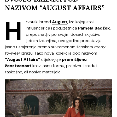
NAZIVOM “AUGUST AFFAIRS”
H
rvatski brend
August
, iza kojeg stoji
influencerica i poduzetnica
Pamela Badžek
,
prepoznatljiv po svojim dosad isključivo
ljetnim izdanjima, ove godine predstavlja
jasno usmjerenje prema suvremenom ženskom
ready-
to-wear
izrazu. Tako nova kolekcija pod nazivom
“August Affairs”
utjelovljuje
promišljenu
ženstvenost
kroz jasnu formu, preciznu izradu i
raskošne, ali nosive materijale.