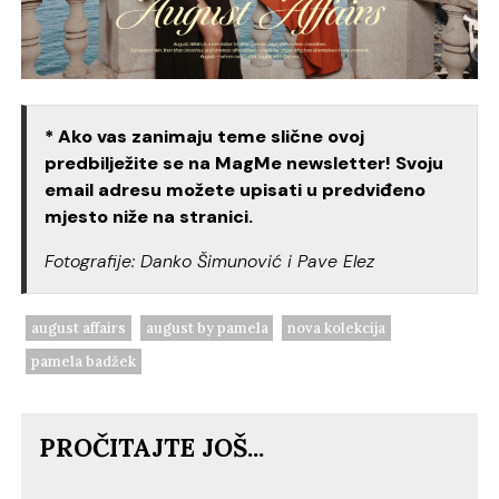
* Ako vas zanimaju teme slične ovoj
predbilježite se na MagMe newsletter! Svoju
email adresu možete upisati u predviđeno
mjesto niže na stranici.
Fotografije: Danko Šimunović i Pave Elez
august affairs
august by pamela
nova kolekcija
pamela badžek
PROČITAJTE JOŠ...