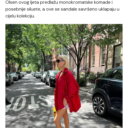
Olsen ovog ljeta predlažu monokromatske komade i
posebnije siluete, a ove se sandale savršeno uklapaju u
cijelu kolekciju.