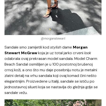
@morganstewart
Sandale smo zamijetili kod
stylish
dame
Morgan
Stewart McGraw
koja je uz total jarko crveni
look
odabrala ovaj prekrasan model sandala. Model Charm
Beach Sandal osmišljen je u 100 postotnoj brušenoj
crnoj koži, a ono što mu daje posebniju notu je metalni
zlatni detalj na vrhu sandala koji ovaj komad čini nešto
elegantnijim. Proizvedene u Italiji, sandale se ističu po
jednostavnoj silueti koja se nastavlja do gležnja gdje se
sandale vežu.