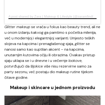
A post shared by Zara | Makeup & Lifestyle (@zaramfindlay)
Glitter makeup
se vraća u fokus kao beauty trend, ali ne
u onom izdanju kakvog ga pamtimo s početka milenija,
već u modernijoj i elegantnijoj varijanti. Umjesto teških
slojeva na kapcima i prenaglašenog sjaja,
glitter
se
nanosi samo kao suptilan akcent – na kapcima,
unutarnjim kutovima očiju ili obrazima. Ovakav pristup
sjaju uklapa se i u dnevne i u večernje
lookove
,
potvrđujući da šljokice više nisu rezervirne samo za
party sezonu, već postaju dio makeup rutine tijekom
čitave godine.
Makeup i skincare u jednom proizvodu