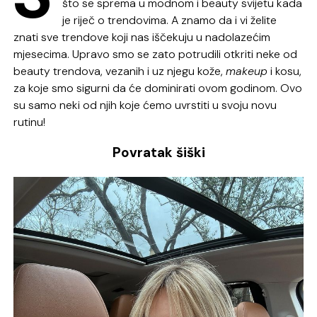
što se sprema u modnom i beauty svijetu kada
je riječ o trendovima. A znamo da i vi želite
znati sve trendove koji nas iščekuju u nadolazećim
mjesecima. Upravo smo se zato potrudili otkriti neke od
beauty trendova, vezanih i uz njegu kože,
makeup
i kosu,
za koje smo sigurni da će dominirati ovom godinom. Ovo
su samo neki od njih koje ćemo uvrstiti u svoju novu
rutinu!
Povratak šiški