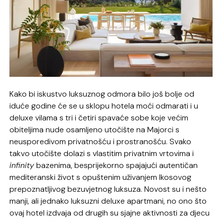
Kako bi iskustvo luksuznog odmora bilo još bolje od
iduće godine će se u sklopu hotela moći odmarati i u
deluxe vilama s tri i četiri spavaće sobe koje većim
obiteljima nude osamljeno utočište na Majorci s
neusporedivom privatnošću i prostranošću. Svako
takvo utočište dolazi s vlastitim privatnim vrtovima i
infinity
bazenima, besprijekorno spajajući autentičan
mediteranski život s opuštenim uživanjem Ikosovog
prepoznatljivog bezuvjetnog luksuza. Novost su i nešto
manji, ali jednako luksuzni deluxe apartmani, no ono što
ovaj hotel izdvaja od drugih su sjajne aktivnosti za djecu