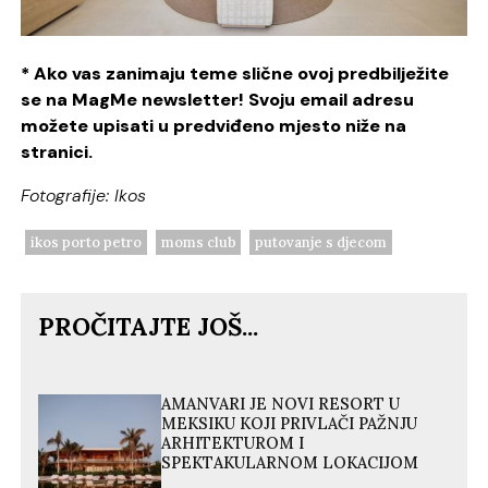
* Ako vas zanimaju teme slične ovoj predbilježite
se na MagMe newsletter! Svoju email adresu
možete upisati u predviđeno mjesto niže na
stranici.
Fotografije: Ikos
ikos porto petro
moms club
putovanje s djecom
PROČITAJTE JOŠ...
AMANVARI JE NOVI RESORT U
MEKSIKU KOJI PRIVLAČI PAŽNJU
ARHITEKTUROM I
SPEKTAKULARNOM LOKACIJOM