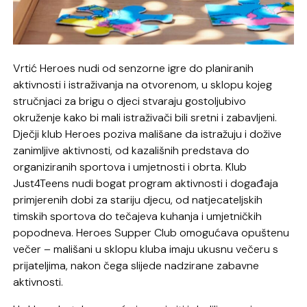
Vrtić Heroes nudi od senzorne igre do planiranih
aktivnosti i istraživanja na otvorenom, u sklopu kojeg
stručnjaci za brigu o djeci stvaraju gostoljubivo
okruženje kako bi mali istraživači bili sretni i zabavljeni.
Dječji klub Heroes poziva mališane da istražuju i dožive
zanimljive aktivnosti, od kazališnih predstava do
organiziranih sportova i umjetnosti i obrta. Klub
Just4Teens nudi bogat program aktivnosti i događaja
primjerenih dobi za stariju djecu, od natjecateljskih
timskih sportova do tečajeva kuhanja i umjetničkih
popodneva. Heroes Supper Club​ omogućava opuštenu
večer – mališani u sklopu kluba imaju ukusnu večeru s
prijateljima, nakon čega slijede nadzirane zabavne
aktivnosti.​