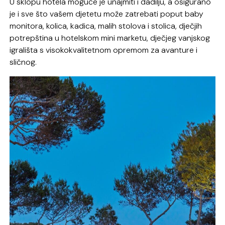
U sklopu hotela moguće je unajmiti i dadilju, a osigurano
je i sve što vašem djetetu može zatrebati poput baby
monitora, kolica, kadica, malih stolova i stolica, dječjih
potrepština u hotelskom mini marketu, dječjeg vanjskog
igrališta s visokokvalitetnom opremom za avanture i
sličnog.