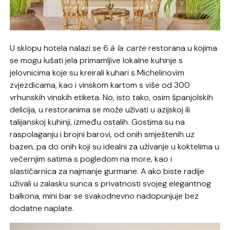
U sklopu hotela nalazi se 6
à la carte
restorana u kojima
se mogu lušati jela primamljive lokalne kuhinje s
jelovnicima koje su kreirali kuhari s Michelinovim
zvjezdicama, kao i vinskom kartom s više od 300
vrhunskih vinskih etiketa. No, isto tako, osim španjolskih
delicija, u restoranima se može uživati u azijskoj ili
talijanskoj kuhinji, između ostalih. Gostima su na
raspolaganju i brojni barovi, od onih smještenih uz
bazen, pa do onih koji su idealni za uživanje u koktelima u
večernjim satima s pogledom na more, kao i
slastičarnica za najmanje gurmane. A ako biste radije
uživali u zalasku sunca s privatnosti svojeg elegantnog
balkona, mini bar se svakodnevno nadopunjuje bez
dodatne naplate.