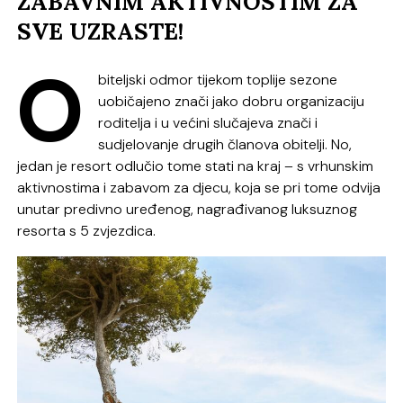
ZABAVNIM AKTIVNOSTIM ZA
SVE UZRASTE!
O
biteljski odmor tijekom toplije sezone
uobičajeno znači jako dobru organizaciju
roditelja i u većini slučajeva znači i
sudjelovanje drugih članova obitelji. No,
jedan je resort odlučio tome stati na kraj – s vrhunskim
aktivnostima i zabavom za djecu, koja se pri tome odvija
unutar predivno uređenog, nagrađivanog luksuznog
resorta s 5 zvjezdica.