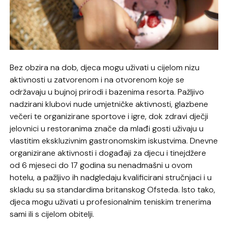
Bez obzira na dob, djeca mogu uživati u cijelom nizu
aktivnosti u zatvorenom i na otvorenom koje se
održavaju u bujnoj prirodi i bazenima resorta. Pažljivo
nadzirani klubovi nude umjetničke aktivnosti, glazbene
večeri te organizirane sportove i igre, dok zdravi dječji
jelovnici u restoranima znače da mlađi gosti uživaju u
vlastitim ekskluzivnim gastronomskim iskustvima. Dnevne
organizirane aktivnosti i događaji za djecu i tinejdžere
od 6 mjeseci do 17 godina su nenadmašni u ovom
hotelu, a pažljivo ih nadgledaju kvalificirani stručnjaci i u
skladu su sa standardima britanskog Ofsteda. Isto tako,
djeca mogu uživati ​​u profesionalnim teniskim trenerima
sami ili s cijelom obitelji.