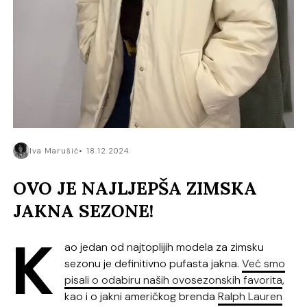
Iva Marušić
18.12.2024.
OVO JE NAJLJEPŠA ZIMSKA
JAKNA SEZONE!
K
ao jedan od najtoplijih modela za zimsku
sezonu je definitivno pufasta jakna.
Već smo
pisali o odabiru naših ovosezonskih favorita
,
kao i o jakni američkog brenda
Ralph Lauren