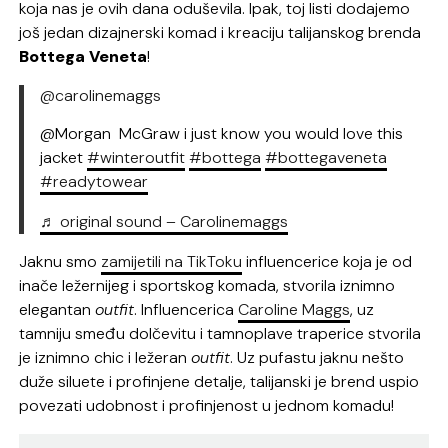
koja nas je ovih dana oduševila. Ipak, toj listi dodajemo
još jedan dizajnerski komad i kreaciju talijanskog brenda
Bottega Veneta
!
@carolinemaggs
@Morgan McGraw i just know you would love this
jacket
#winteroutfit
#bottega
#bottegaveneta
#readytowear
♬ original sound – Carolinemaggs
Jaknu smo
zamijetili na TikToku
influencerice koja je od
inače ležernijeg i sportskog komada, stvorila iznimno
elegantan
outfit
. Influencerica
Caroline Maggs
, uz
tamniju smeđu dolčevitu i tamnoplave traperice stvorila
je iznimno chic i ležeran
outfit
. Uz pufastu jaknu nešto
duže siluete i profinjene detalje, talijanski je brend uspio
povezati udobnost i profinjenost u jednom komadu!