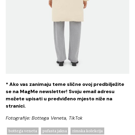
* Ako vas zanimaju teme slične ovoj predbilježite
se na MagMe newsletter! Svoju email adresu
možete upisati u predviđeno mjesto niže na
stranici.
Fotografije: Bottega Veneta, TikTok
bottega veneta
pufasta jakna
zimska kolekcija