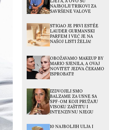
LJETA, A OVO SU
NAJBOLJI TRIKOVI ZA
SAVRŠENE VALOVE
STIGAO JE PRVI ESTÉE
LAUDER GURMANSKI
PARFEM I VEĆ JE NA
NAŠOJ LISTI ŽELJA!
OBOŽAVAMO MAKEUP BY
MARIO SJENILA, A OVAJ
NOVITET JEDVA ČEKAMO
ISPROBATI!
IZDVOJILI SMO
BALZAME ZA USNE SA
SPF-OM KOJI PRUŽAJU
VISOKU ZAŠTITU I
INTENZIVNU NJEGU
10 NAJBOLJIH ULJA I