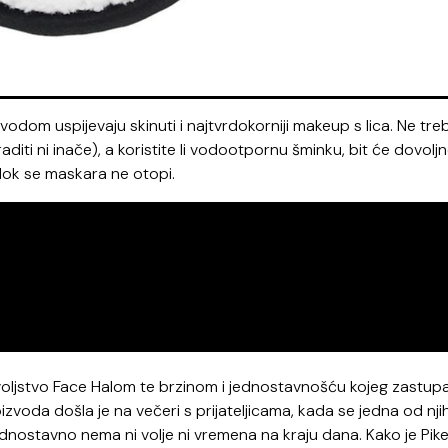
vodom uspijevaju skinuti i najtvrdokorniji makeup s lica. Ne tre
te raditi ni inače), a koristite li vodootpornu šminku, bit će dovolj
 dok se maskara ne otopi.
ovoljstvo Face Halom te brzinom i jednostavnošću kojeg zastupa
zvoda došla je na večeri s prijateljicama, kada se jedna od nji
jednostavno nema ni volje ni vremena na kraju dana. Kako je Pike