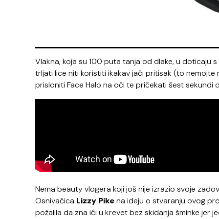
Vlakna, koja su 100 puta tanja od dlake, u doticaju s 
trljati lice niti koristiti ikakav jači pritisak (to nemoj
prisloniti Face Halo na oči te pričekati šest sekundi
Nema beauty vlogera koji još nije izrazio svoje zad
Osnivačica
Lizzy Pike
na ideju o stvaranju ovog proi
požalila da zna ići u krevet bez skidanja šminke jer 