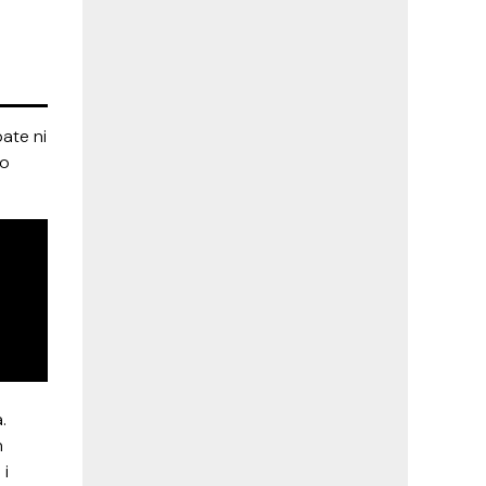
bate ni
no
.
h
 i