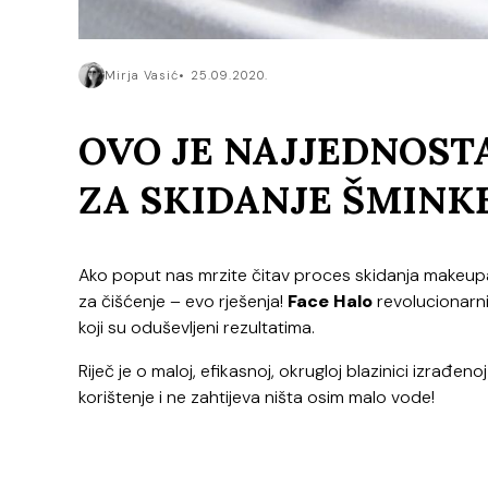
Mirja Vasić
25.09.2020.
OVO JE NAJJEDNOSTA
ZA SKIDANJE ŠMINK
Ako poput nas mrzite čitav proces skidanja makeupa te
za čišćenje – evo rješenja!
Face Halo
revolucionarni
koji su oduševljeni rezultatima.
Riječ je o maloj, efikasnoj, okrugloj blazinici izrađ
korištenje i ne zahtijeva ništa osim malo vode!