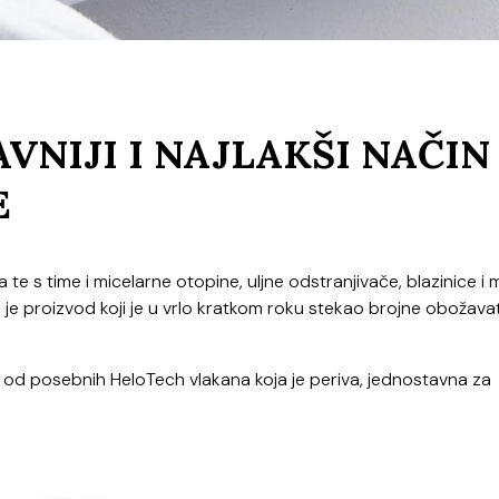
VNIJI I NAJLAKŠI NAČIN
E
 s time i micelarne otopine, uljne odstranjivače, blazinice i m
 je proizvod koji je u vrlo kratkom roku stekao brojne obožavat
enoj od posebnih HeloTech vlakana koja je periva, jednostavna za