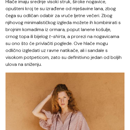
Hlače imaju srednje visoki struk, široke nogavice,
opušteni kroj te su izrađene od mješavine lana, zbog
čega su odličan odabir za vruće ljetne večeri. Zbog
njihovog minimalističkog izgleda možete ih kombinirati s
brojnim komadima iz ormara, poput lanene košulje,
crnog topa ili bijelog
t-shirta
, a prorezi na nogavicama
su ono što će privlačiti poglede. Ove hlače mogu
odlično izgledati uz ravne natikače, ali i sandale s
visokom potpeticom, zato su definitivno jedan od boljih
ulova na sniženju.