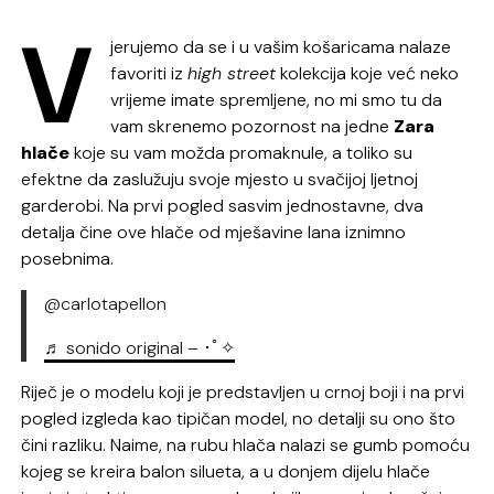
V
jerujemo da se i u vašim košaricama nalaze
favoriti iz
high street
kolekcija koje već neko
vrijeme imate spremljene, no mi smo tu da
vam skrenemo pozornost na jedne
Zara
hlače
koje su vam možda promaknule, a toliko su
efektne da zaslužuju svoje mjesto u svačijoj ljetnoj
garderobi. Na prvi pogled sasvim jednostavne, dva
detalja čine ove hlače od mješavine lana iznimno
posebnima.
@carlotapellon
♬ sonido original – ･ﾟ✧
Riječ je o modelu koji je predstavljen u crnoj boji i na prvi
pogled izgleda kao tipičan model, no detalji su ono što
čini razliku. Naime, na rubu hlača nalazi se gumb pomoću
kojeg se kreira balon silueta, a u donjem dijelu hlače