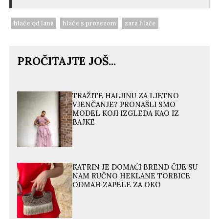
hlače od lana
hlače s prorezom
zara hlače
PROČITAJTE JOŠ...
TRAŽITE HALJINU ZA LJETNO
VJENČANJE? PRONAŠLI SMO
MODEL KOJI IZGLEDA KAO IZ
BAJKE
KATRIN JE DOMAĆI BREND ČIJE SU
NAM RUČNO HEKLANE TORBICE
ODMAH ZAPELE ZA OKO