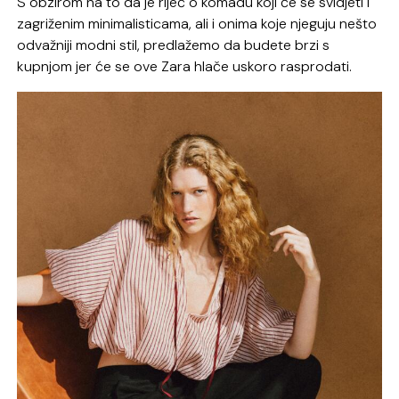
S obzirom na to da je riječ o komadu koji će se svidjeti i
zagriženim minimalisticama, ali i onima koje njeguju nešto
odvažniji modni stil, predlažemo da budete brzi s
kupnjom jer će se ove Zara hlače uskoro rasprodati.