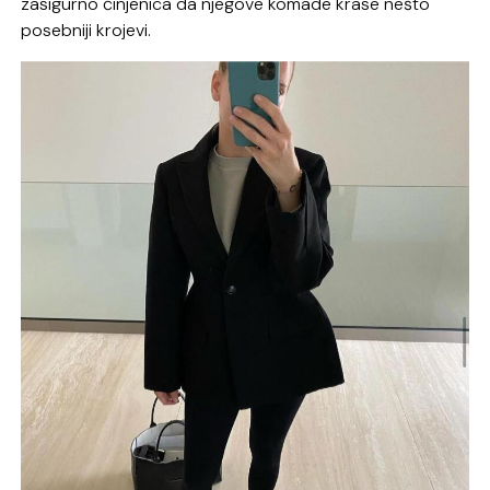
zasigurno činjenica da njegove komade krase nešto
posebniji krojevi.