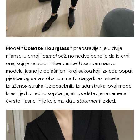
Model
“Colette Hourglass”
predstavljen je u dvije
nijanse; u crnoj i
camel
bež, no nedvojbeno je da je crni
onaj koji je zaludio influencerice. U samom nazivu
modela, jasno je objašnjen i kroj sakoa koji izgleda poput
pješčanog sata s obzirom na to da ga krasi silueta
izraženog struka. Uz posebniju izradu struka, ovaj model
krasi i jednoredno kopčanje, ali i podstavljena ramena i
čvrste i jasne linije koje mu daju
statement
izgled.