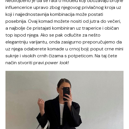
Nedvojbeno je da se radi o modelu koji obožavaju brojne
influencerice upravo zbog njegovog privlačnog kroja uz
koji i najjednostavnija kombinacija može postati
posebnija. Ovaj komad možete nositi od jutra do večeri,
a najbolje će pristajati kombiniran uz traperice i običan
top ispod njega. Ako se pak odlučite za nešto
elegantniju varijantu, onda zasigurno preporučujemo da
uz njega odaberete komade u crnoj boji; poput crne mini
suknje i visokih crnih čizama s potpeticom. Na taj ćete
način stvoriti pravi
power look
!