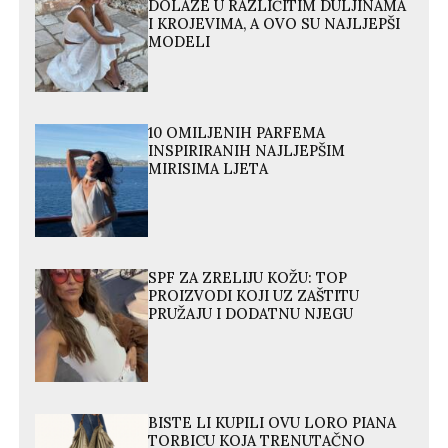
DOLAZE U RAZLIČITIM DULJINAMA
I KROJEVIMA, A OVO SU NAJLJEPŠI
MODELI
10 OMILJENIH PARFEMA
INSPIRIRANIH NAJLJEPŠIM
MIRISIMA LJETA
SPF ZA ZRELIJU KOŽU: TOP
PROIZVODI KOJI UZ ZAŠTITU
PRUŽAJU I DODATNU NJEGU
BISTE LI KUPILI OVU LORO PIANA
TORBICU KOJA TRENUTAČNO