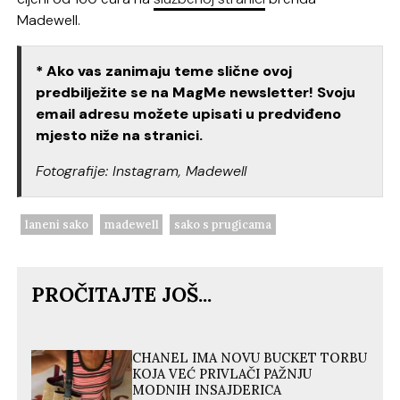
Madewell.
* Ako vas zanimaju teme slične ovoj
predbilježite se na MagMe newsletter! Svoju
email adresu možete upisati u predviđeno
mjesto niže na stranici.
Fotografije: Instagram, Madewell
laneni sako
madewell
sako s prugicama
PROČITAJTE JOŠ...
CHANEL IMA NOVU BUCKET TORBU
KOJA VEĆ PRIVLAČI PAŽNJU
MODNIH INSAJDERICA