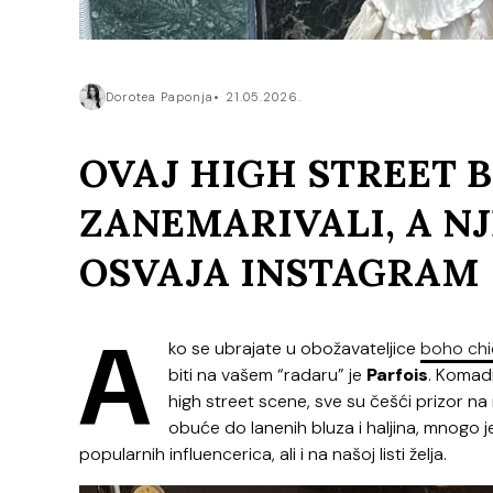
Dorotea Paponja
21.05.2026.
OVAJ HIGH STREET 
ZANEMARIVALI, A N
OSVAJA INSTAGRAM
A
ko se ubrajate u obožavateljice
boho chi
biti na vašem “radaru” je
Parfois
. Komad
high street scene, sve su češći prizor 
obuće do lanenih bluza i haljina, mnogo j
popularnih influencerica, ali i na našoj listi želja.