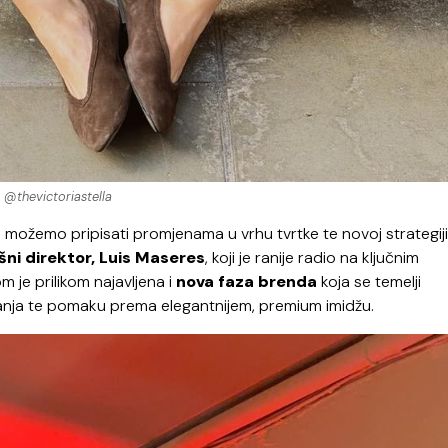
@thevictoriastella
možemo pripisati promjenama u vrhu tvrtke te novoj strategiji
ršni direktor, Luis Maseres
, koji je ranije radio na ključnim
 je prilikom najavljena i
nova faza brenda
koja se temelji
iranja te pomaku prema elegantnijem, premium imidžu.