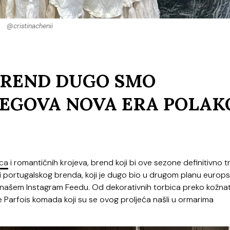
@cristinachenii
BREND DUGO SMO
JEGOVA NOVA ERA POLAK
ca
i romantičnih krojeva, brend koji bi ove sezone definitivno 
i portugalskog brenda, koji je dugo bio u drugom planu europ
na našem Instagram Feedu. Od dekorativnih torbica preko kožna
e Parfois komada koji su se ovog proljeća našli u ormarima