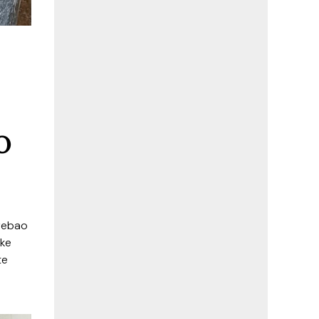
O
trebao
ske
te