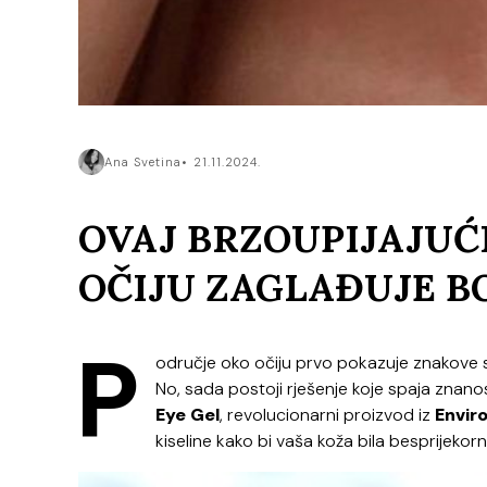
Ana Svetina
21.11.2024.
OVAJ BRZOUPIJAJUĆ
OČIJU ZAGLAĐUJE B
P
odručje oko očiju prvo pokazuje znakove st
No, sada postoji rješenje koje spaja znano
Eye Gel
, revolucionarni proizvod iz
Envir
kiseline kako bi vaša koža bila besprijekorn