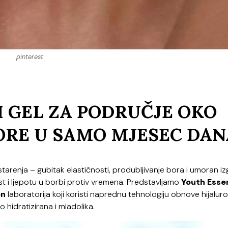
pinterest
I GEL ZA PODRUČJE OKO
ORE U SAMO MJESEC DAN
arenja – gubitak elastičnosti, produbljivanje bora i umoran iz
st i ljepotu u borbi protiv vremena. Predstavljamo
Youth Esse
on
laboratorija koji koristi naprednu tehnologiju obnove hijalur
o hidratizirana i mladolika.