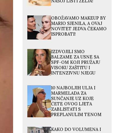
NAŠOJ LISTI ŽELJA!
OBOŽAVAMO MAKEUP BY
MARIO SJENILA, A OVAJ
NOVITET JEDVA ČEKAMO
ISPROBATI!
IZDVOJILI SMO
BALZAME ZA USNE SA
SPF-OM KOJI PRUŽAJU
VISOKU ZAŠTITU I
INTENZIVNU NJEGU
10 NAJBOLJIH ULJA I
MARMELADA ZA
SUNČANJE UZ KOJE
ĆETE OVOG LJETA
ZABLISTATI S
PREPLANULIM TENOM
KAKO DO VOLUMENA I