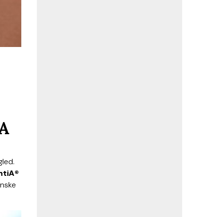
A
gled.
ntiA®
onske