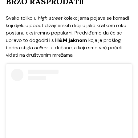
BRZO RASPRODATI!
Svako toliko u
high street
kolekcijama pojave se komadi
koji djeluju poput dizajnerskih i koji u jako kratkom roku
postanu ekstremno popularni. Predviđamo da će se
upravo to dogoditi i s
H&M jaknom
koja je prošlog
tjedna stigla
online
i u dućane, a koju smo već počeli
viđati na društvenim mrežama.