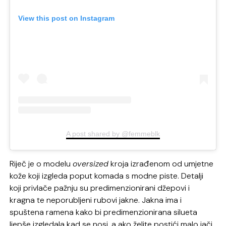
View this post on Instagram
A post shared by @femmeblk
Riječ je o modelu
oversized
kroja izrađenom od umjetne
kože koji izgleda poput komada s modne piste. Detalji
koji privlače pažnju su predimenzionirani džepovi i
kragna te neporubljeni rubovi jakne. Jakna ima i
spuštena ramena kako bi predimenzionirana silueta
ljepše izgledala kad se nosi, a ako želite postići malo jači