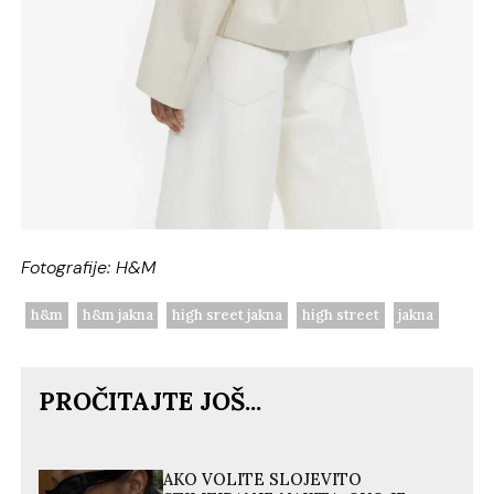
Fotografije: H&M
h&m
h&m jakna
high sreet jakna
high street
jakna
PROČITAJTE JOŠ...
AKO VOLITE SLOJEVITO