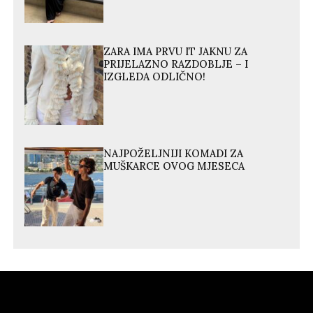
ZARA IMA PRVU IT JAKNU ZA
PRIJELAZNO RAZDOBLJE – I
IZGLEDA ODLIČNO!
NAJPOŽELJNIJI KOMADI ZA
MUŠKARCE OVOG MJESECA