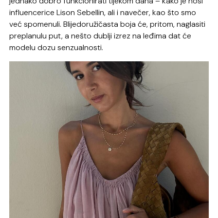
jednako dobro funkcionirati tijekom dana – kako je nosi
influencerice Lison Sebellin, ali i navečer, kao što smo
već spomenuli. Blijedoružičasta boja će, pritom, naglasiti
preplanulu put, a nešto dublji izrez na leđima dat će
modelu dozu senzualnosti.