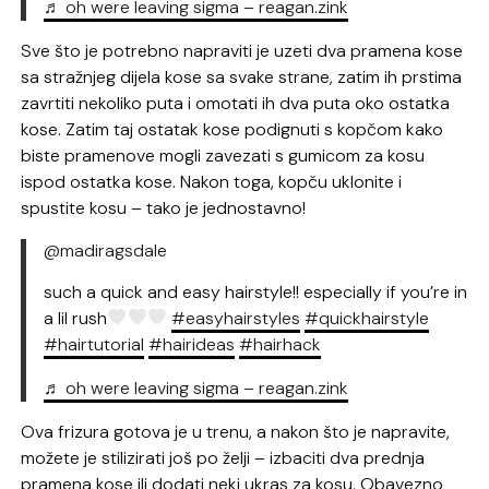
♬ oh were leaving sigma – reagan.zink
Sve što je potrebno napraviti je uzeti dva pramena kose
sa stražnjeg dijela kose sa svake strane, zatim ih prstima
zavrtiti nekoliko puta i omotati ih dva puta oko ostatka
kose. Zatim taj ostatak kose podignuti s kopčom kako
biste pramenove mogli zavezati s gumicom za kosu
ispod ostatka kose. Nakon toga, kopču uklonite i
spustite kosu – tako je jednostavno!
@madiragsdale
such a quick and easy hairstyle!! especially if you’re in
a lil rush
#easyhairstyles
#quickhairstyle
#hairtutorial
#hairideas
#hairhack
♬ oh were leaving sigma – reagan.zink
Ova frizura gotova je u trenu, a nakon što je napravite,
možete je stilizirati još po želji – izbaciti dva prednja
pramena kose ili dodati neki ukras za kosu. Obavezno