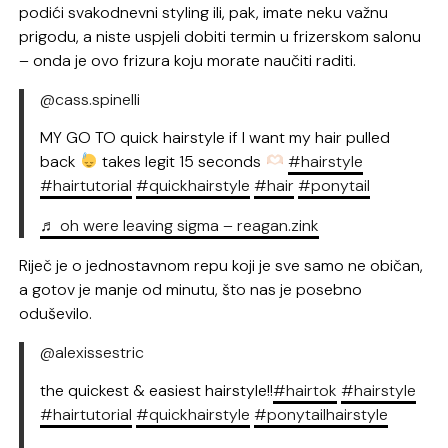
podići svakodnevni styling ili, pak, imate neku važnu
prigodu, a niste uspjeli dobiti termin u frizerskom salonu
– onda je ovo frizura koju morate naučiti raditi.
@cass.spinelli
MY GO TO quick hairstyle if I want my hair pulled
back
takes legit 15 seconds
#hairstyle
#hairtutorial
#quickhairstyle
#hair
#ponytail
♬ oh were leaving sigma – reagan.zink
Riječ je o jednostavnom repu koji je sve samo ne običan,
a gotov je manje od minutu, što nas je posebno
oduševilo.
@alexissestric
the quickest & easiest hairstyle!!
#hairtok
#hairstyle
#hairtutorial
#quickhairstyle
#ponytailhairstyle