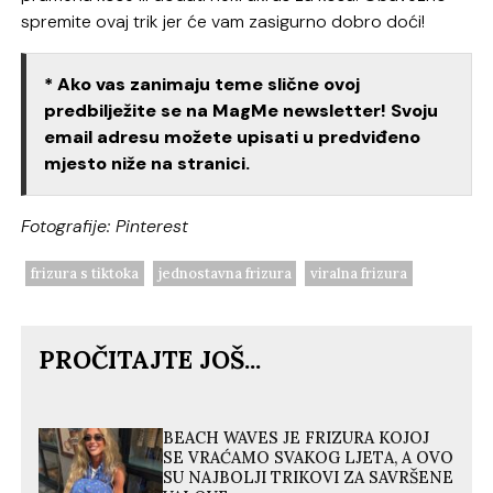
spremite ovaj trik jer će vam zasigurno dobro doći!
* Ako vas zanimaju teme slične ovoj
predbilježite se na MagMe newsletter! Svoju
email adresu možete upisati u predviđeno
mjesto niže na stranici.
Fotografije: Pinterest
frizura s tiktoka
jednostavna frizura
viralna frizura
PROČITAJTE JOŠ...
BEACH WAVES JE FRIZURA KOJOJ
SE VRAĆAMO SVAKOG LJETA, A OVO
SU NAJBOLJI TRIKOVI ZA SAVRŠENE