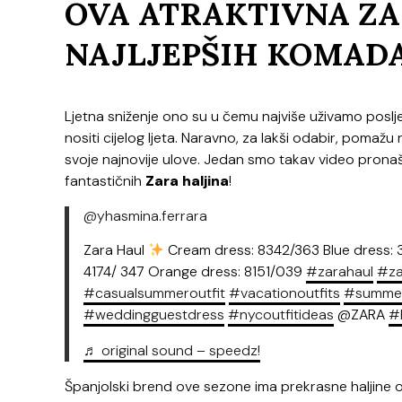
OVA ATRAKTIVNA ZA
NAJLJEPŠIH KOMADA
Ljetna sniženje ono su u čemu najviše uživamo posl
nositi cijelog ljeta. Naravno, za lakši odabir, pomažu
svoje najnovije ulove. Jedan smo takav video pronaš
fantastičnih
Zara haljina
!
@yhasmina.ferrara
Zara Haul
Cream dress: 8342/363 Blue dress: 3
4174/ 347 Orange dress: 8151/039
#zarahaul
#za
#casualsummeroutfit
#vacationoutfits
#summer
#weddingguestdress
#nycoutfitideas
@ZARA
#
♬ original sound – speedz!
Španjolski brend ove sezone ima prekrasne haljine od 