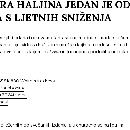
RA HALJINA JEDAN JE O
 S LJETNIH SNIŽENJA
jednjih tjedana i otkrivamo fantastične modne komade koji će
 nam brojni videi s društvenih mreža u kojima trendeseterice dij
li ovih dana u kojem je
stylish
influencerica podijelilila nekoliko
581/ 880 White mini dress:
raunboxing
2024trends
haul
ležernijih do svečanijih izdanja, a trenutačno se na ljetnim