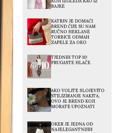
KOJI IZGLEDA KAO IZ
BAJKE
KATRIN JE DOMAĆI
BREND ČIJE SU NAM
RUČNO HEKLANE
TORBICE ODMAH
ZAPELE ZA OKO
TJEDNIH TOP 10:
PRUGASTE HLAČE
AKO VOLITE SLOJEVITO
STILIZIRANJE NAKITA,
OVO JE BREND KOJI
MORATE UPOZNATI
OKER JE JEDNA OD
NAJELEGANTNIJIH