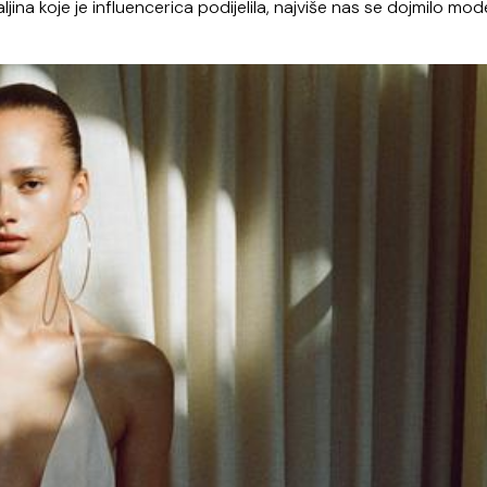
jina koje je influencerica podijelila, najviše nas se dojmilo mod