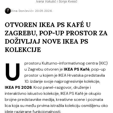
Ivana Vukušić i Sonja Kvesić
Dina Dončević
20.05.2026.
OTVOREN IKEA PS KAFÉ U
ZAGREBU, POP-UP PROSTOR ZA
DOŽIVLJAJ NOVE IKEA PS
KOLEKCIJE
U
prostoru Kulturno-informativnog centra (KIC)
u Zagrebu otvoren je
IKEA PS Kafé
, pop-up
prostor u kojem je IKEA Hrvatska predstavila
10. izdanje svoje najprogresivnije kolekcije,
IKEA PS 2026
. Kroz panel-razgovor, druženje i
interaktivno iskustvo kolekcije, IKEA PS Kafé je okupio
brojne predstavnike medija, kreativne scene i poznata
lica koja su među prvima istražila kolekciju osmišljenu oko
ideje razigrane funkcionalnosti.