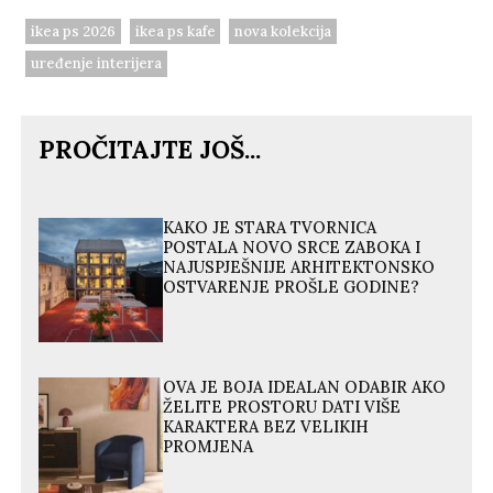
ikea ps 2026
ikea ps kafe
nova kolekcija
uređenje interijera
PROČITAJTE JOŠ...
KAKO JE STARA TVORNICA
POSTALA NOVO SRCE ZABOKA I
NAJUSPJEŠNIJE ARHITEKTONSKO
OSTVARENJE PROŠLE GODINE?
OVA JE BOJA IDEALAN ODABIR AKO
ŽELITE PROSTORU DATI VIŠE
KARAKTERA BEZ VELIKIH
PROMJENA