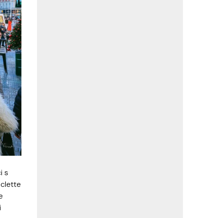
i s
clette
e
i