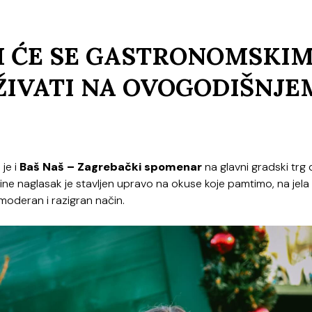
M ĆE SE GASTRONOMSKI
ŽIVATI NA OVOGODIŠNJE
je i
Baš Naš – Zagrebački spomenar
na glavni gradski trg
e naglasak je stavljen upravo na okuse koje pamtimo, na jela 
a moderan i razigran način.