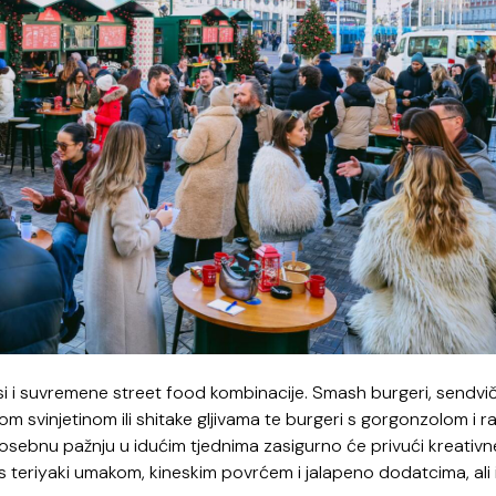
i i suvremene street food kombinacije. Smash burgeri, sendvič
svinjetinom ili shitake gljivama te burgeri s gorgonzolom i ra
osebnu pažnju u idućim tjednima zasigurno će privući kreativn
 s teriyaki umakom, kineskim povrćem i jalapeno dodatcima, ali 