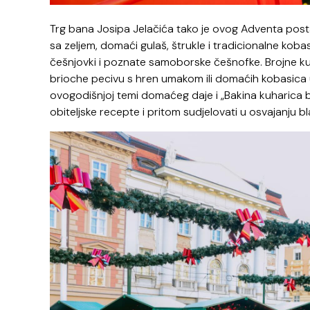
Trg bana Josipa Jelačića tako je ovog Adventa posta
sa zeljem, domaći gulaš, štrukle i tradicionalne kobas
češnjovki i poznate samoborske češnofke. Brojne kuć
brioche pecivu s hren umakom ili domaćih kobasica 
ovogodišnjoj temi domaćeg daje i „Bakina kuharica b
obiteljske recepte i pritom sudjelovati u osvajanj