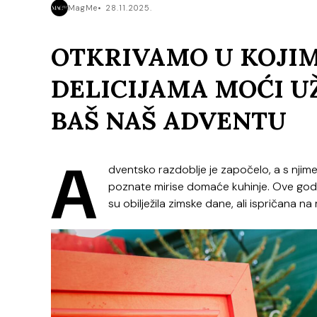
MagMe
28.11.2025.
OTKRIVAMO U KOJI
DELICIJAMA MOĆI U
BAŠ NAŠ ADVENTU
A
dventsko razdoblje je započelo, a s njime 
poznate mirise domaće kuhinje. Ove godin
su obilježila zimske dane, ali ispričana n