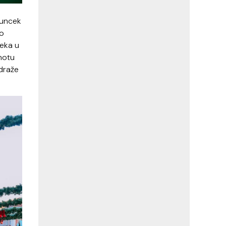
buncek
do
ceka u
notu
jdraže