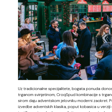
Uz tradicionalne specijalitete, bogata ponuda donos
trganom svinjetinom, CroqSpud kombinacije s trganom 
sirom daju adventskom jelovniku moderni zaokret. P
izvedbe adventskih klasika, poput kobasica u verziji