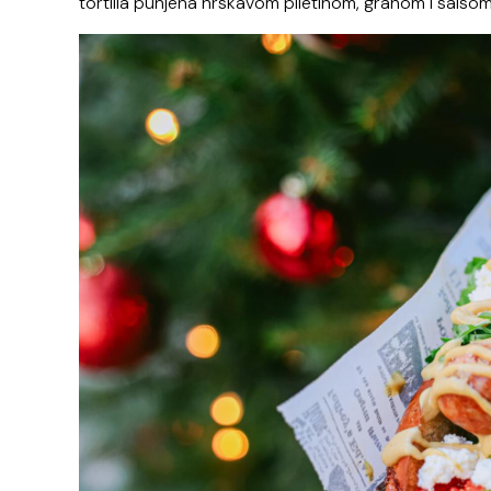
tortilla punjena hrskavom piletinom, grahom i salsom