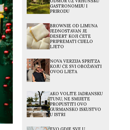
ODMOR UZ VRHUNSKU
GASTRONOMIJU I
PRIRODU
BROWNIE OD LIMUNA
JEDNOSTAVAN JE
DESERT KOJI ĆETE
PRIPREMATI CIJELO
LJETO
NOVA VERZIJA SPRITZA
KOJU ĆE SVI OBOŽAVATI
OVOG LJETA
AKO VOLITE JADRANSKU
TUNU, NE SMIJETE
PROPUSTITI OVO
GURMANSKO ISKUSTVO
U ISTRI
EVO GDJE SVE U