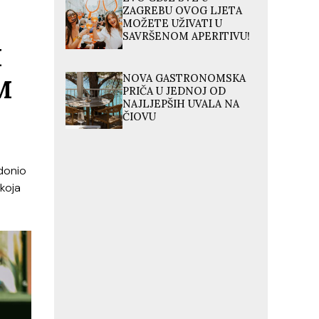
ZAGREBU OVOG LJETA
MOŽETE UŽIVATI U
SAVRŠENOM APERITIVU!
M
NOVA GASTRONOMSKA
M
PRIČA U JEDNOJ OD
NAJLJEPŠIH UVALA NA
ČIOVU
 donio
koja