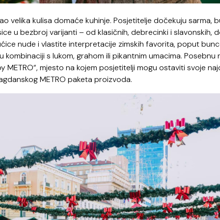
o velika kulisa domaće kuhinje. Posjetitelje dočekuju sarma, 
ice u bezbroj varijanti – od klasičnih, debrecinki i slavonskih, 
ice nude i vlastite interpretacije zimskih favorita, poput bun
u kombinaciji s lukom, grahom ili pikantnim umacima. Posebnu 
y METRO“, mjesto na kojem posjetitelji mogu ostaviti svoje na
u blagdanskog METRO paketa proizvoda.