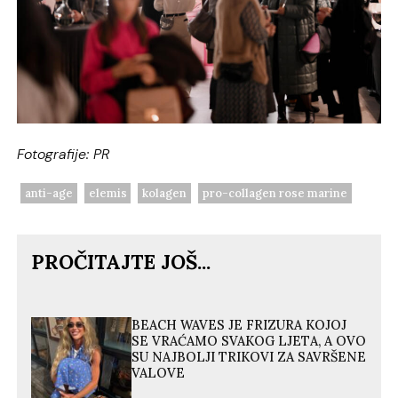
Fotografije: PR
anti-age
elemis
kolagen
pro-collagen rose marine
PROČITAJTE JOŠ...
BEACH WAVES JE FRIZURA KOJOJ
SE VRAĆAMO SVAKOG LJETA, A OVO
SU NAJBOLJI TRIKOVI ZA SAVRŠENE
VALOVE