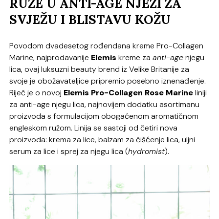
RUŽE U ANTI-AGE NJEZI ZA
SVJEŽU I BLISTAVU KOŽU
Povodom dvadesetog rođendana kreme Pro-Collagen
Marine, najprodavanije
Elemis
kreme za
anti-age
njegu
lica, ovaj luksuzni beauty brend iz Velike Britanije za
svoje je obožavateljice pripremio posebno iznenađenje.
Riječ je o novoj
Elemis Pro-Collagen Rose Marine
liniji
za anti-age njegu lica, najnovijem dodatku asortimanu
proizvoda s formulacijom obogaćenom aromatičnom
engleskom ružom. Linija se sastoji od četiri nova
proizvoda: krema za lice, balzam za čišćenje lica, uljni
serum za lice i sprej za njegu lica (
hydromist
).