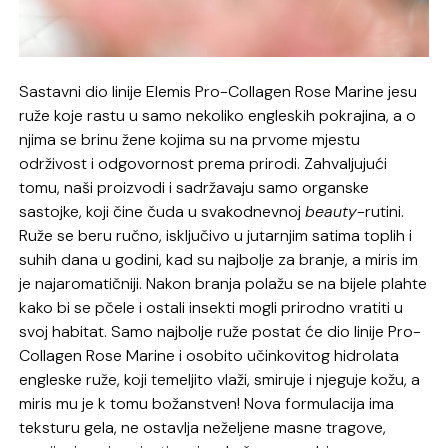
Sastavni dio linije Elemis Pro-Collagen Rose Marine jesu
ruže koje rastu u samo nekoliko engleskih pokrajina, a o
njima se brinu žene kojima su na prvome mjestu
održivost i odgovornost prema prirodi. Zahvaljujući
tomu, naši proizvodi i sadržavaju samo organske
sastojke, koji čine čuda u svakodnevnoj
beauty
-rutini.
Ruže se beru ručno, isključivo u jutarnjim satima toplih i
suhih dana u godini, kad su najbolje za branje, a miris im
je najaromatičniji. Nakon branja polažu se na bijele plahte
kako bi se pčele i ostali insekti mogli prirodno vratiti u
svoj habitat. Samo najbolje ruže postat će dio linije Pro-
Collagen Rose Marine i osobito učinkovitog hidrolata
engleske ruže, koji temeljito vlaži, smiruje i njeguje kožu, a
miris mu je k tomu božanstven! Nova formulacija ima
teksturu gela, ne ostavlja neželjene masne tragove,