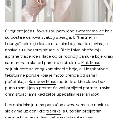
Ovog proljeća u fokusu su pamučne
sweater
majice
koje
su postale osnova svakog
stylinga
. U “Partner in
Lounge” kolekciji dolaze u raznim bojama i krojevima, a
nosive su u bezbroj situacija. Bijele i sive obožavaju
isprane traperice i hlače od prirodnog pamuka koje krasi
šarmantna traka od pamuka u struku. U
Pink Muse
zaljubit ćete se zbog kombinacije boja, ali i inspirativne
tekstualne poruke koja je moto brenda od samih
početaka, a
Rainbow Muse
model kratkih rukava bez
puno razmišljanja postat će vaš proljetni partner u svim
onim situacijama kad želite upečatljiv, ležeran
look
.
U prohladnim jutrima pamučne
sweater
majice nosite u
slojevima uz donji dio
trenirke
, a u toplim proljetnim
danima koje nestrpljivo čekamo uskočite u naš