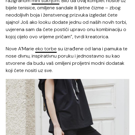
razigranom
mini suknjom
. Bilo da ovaj komplet nosite uz
bijele tenisice, omiljene sandale ili ljetne čizme – zbog
neodoljivih boja i ženstvenog prizvuka izgledat ćete
sjajno! Još ako looku dodate jednu od naših novih torbi,
uvjerena sam da ćete postići upravo onu kombinaciju o
kojoj cijelo ovo vrijeme pričam”, tvrdi kreatorica.
Nove A’Marie
eko torbe
su izrađene od lana i pamuka te
nose divnu, inspirativnu poruku i jednostavno su kao
stvorene da budu vaš omiljeni proljetni modni dodatak
koji ćete nositi uz sve.