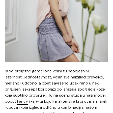
“Kod proljetne garderobe volim tu neobjašnjivu
ležernost i jednostavnost, volim sve naizgled preveliko,
mekano i udobno, a opet savršeno upakirano u neki
prigušeni seksepil koji dolazi do izražaja zbog gole kože
koja suptilno proviruje… Tu na scenu stupaju naši modeli
poput
Fancy
t-shirta
koju karakterizira kroj ovalnih i živih
rubova i koja izgleda odlično u kombinaciji s našom