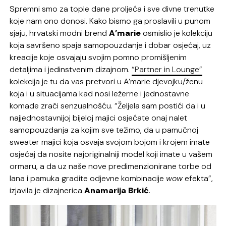
Spremni smo za tople dane proljeća i sve divne trenutke
koje nam ono donosi. Kako bismo ga proslavili u punom
sjaju, hrvatski modni brend
A’marie
osmislio je kolekciju
koja savršeno spaja samopouzdanje i dobar osjećaj, uz
kreacije koje osvajaju svojim pomno promišljenim
detaljima i jedinstvenim dizajnom.
“Partner in Lounge”
kolekcija je tu da vas pretvori u A’marie djevojku/ženu
koja i u situacijama kad nosi ležerne i jednostavne
komade zrači senzualnošću. “Željela sam postići da i u
najjednostavnijoj bijeloj majici osjećate onaj nalet
samopouzdanja za kojim sve težimo, da u pamučnoj
sweater majici koja osvaja svojom bojom i krojem imate
osjećaj da nosite najoriginalniji model koji imate u vašem
ormaru, a da uz naše nove predimenzionirane torbe od
lana i pamuka gradite odjevne kombinacije
wow
efekta”,
izjavila je dizajnerica
Anamarija Brkić
.