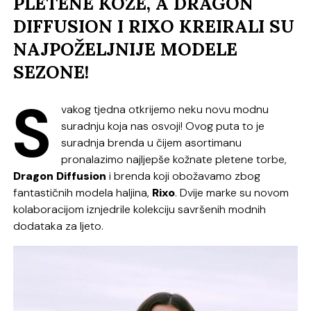
PLETENE KOŽE, A DRAGON
DIFFUSION I RIXO KREIRALI SU
NAJPOŽELJNIJE MODELE
SEZONE!
S
vakog tjedna otkrijemo neku novu modnu
suradnju koja nas osvoji! Ovog puta to je
suradnja brenda u čijem asortimanu
pronalazimo najljepše kožnate pletene torbe,
Dragon Diffusion
i brenda koji obožavamo zbog
fantastičnih modela haljina,
Rixo
. Dvije marke su novom
kolaboracijom iznjedrile kolekciju savršenih modnih
dodataka za ljeto.