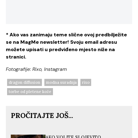
* Ako vas zanimaju teme slične ovoj predbilježite
se na MagMe newsletter! Svoju email adresu
možete upisati u predviđeno mjesto niže na
stranici.
Fotografije: Rixo, Instagram
dragon diffusion
modna suradnja
rixo
torbe od pletene kože
PROČITAJTE JOŠ...
AKO VOLITE SLOJEVITO