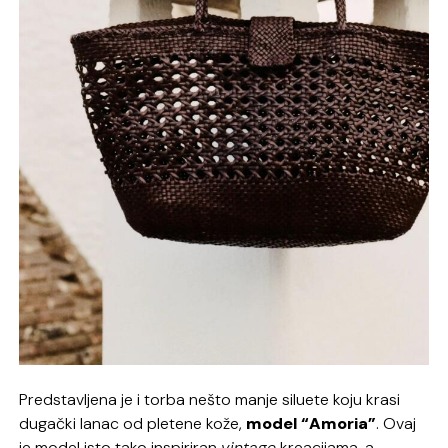
Predstavljena je i torba nešto manje siluete koju krasi
dugački lanac od pletene kože,
model “Amoria”
. Ovaj
je model isto tako inspiriran
vintage
kreacijama, a