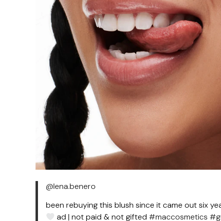
@lena.benero
been rebuying this blush since it came out six y
ad | not paid & not gifted
#maccosmetics
#g