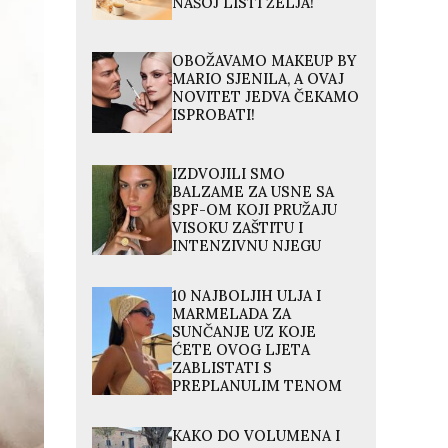
NAŠOJ LISTI ŽELJA!
OBOŽAVAMO MAKEUP BY
MARIO SJENILA, A OVAJ
NOVITET JEDVA ČEKAMO
ISPROBATI!
IZDVOJILI SMO
BALZAME ZA USNE SA
SPF-OM KOJI PRUŽAJU
VISOKU ZAŠTITU I
INTENZIVNU NJEGU
10 NAJBOLJIH ULJA I
MARMELADA ZA
SUNČANJE UZ KOJE
ĆETE OVOG LJETA
ZABLISTATI S
PREPLANULIM TENOM
KAKO DO VOLUMENA I