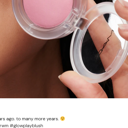
ears ago. to many more years.
rwm
#glowplayblush