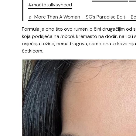
#mactotallysynced
♬ More Than A Woman – SG’s Paradise Edit – B
Formula je ono što ovo rumenilo čini drugačijim od
koja podsjeća na
mochi,
kremasto na dodir, na licu 
osjećaja težine, nema tragova, samo ona zdrava nijan
četkicom.