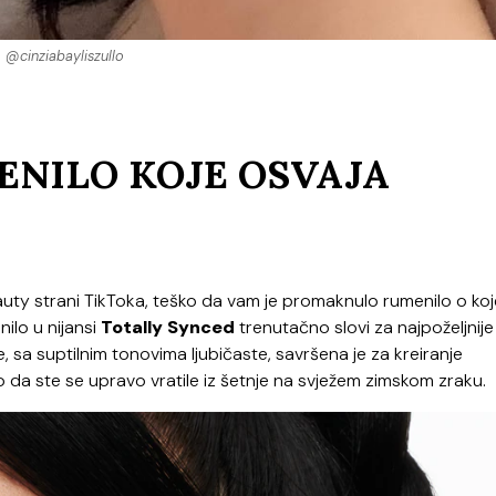
@cinziabayliszullo
NILO KOJE OSVAJA
eauty strani TikToka, teško da vam je promaknulo rumenilo o ko
ilo u nijansi
Totally Synced
trenutačno slovi za najpoželjnije
, sa suptilnim tonovima ljubičaste, savršena je za kreiranje
o da ste se upravo vratile iz šetnje na svježem zimskom zraku.