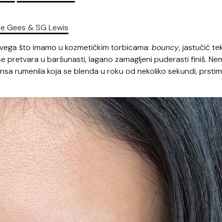
ee Gees & SG Lewis
 svega što imamo u kozmetičkim torbicama:
bouncy
, jastučić t
se pretvara u baršunasti, lagano zamagljeni puderasti finiš. Ne
sa rumenila koja se blenda u roku od nekoliko sekundi, prstima