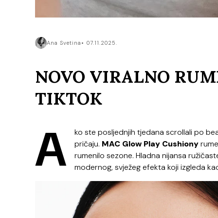
Ana Svetina
07.11.2025.
NOVO VIRALNO RUME
TIKTOK
A
ko ste posljednjih tjedana scrollali po b
pričaju.
MAC
Glow Play Cushiony
rumen
rumenilo sezone. Hladna nijansa ružičaste
modernog, svježeg efekta koji izgleda ka