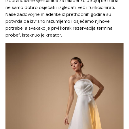
izbora idealne vjenčanice za mladenku u kojoj se treba
ne samo dobro osjećati i izgledati, već i funkcionirati.
Naše zadovoljne mladenke iz prethodnih godina su
potvrda da izvrsno razumijemo i osjećamo njihove
potrebe, a svakako je prvi korak rezervacija termina
probe”, istaknuo je kreator.