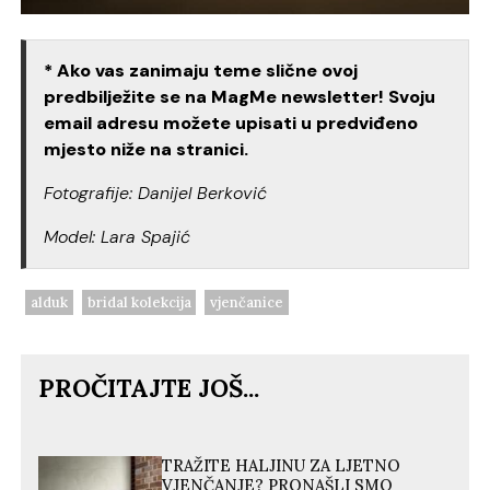
* Ako vas zanimaju teme slične ovoj
predbilježite se na MagMe newsletter! Svoju
email adresu možete upisati u predviđeno
mjesto niže na stranici.
Fotografije: Danijel Berković
Model: Lara Spajić
alduk
bridal kolekcija
vjenčanice
PROČITAJTE JOŠ...
TRAŽITE HALJINU ZA LJETNO
VJENČANJE? PRONAŠLI SMO