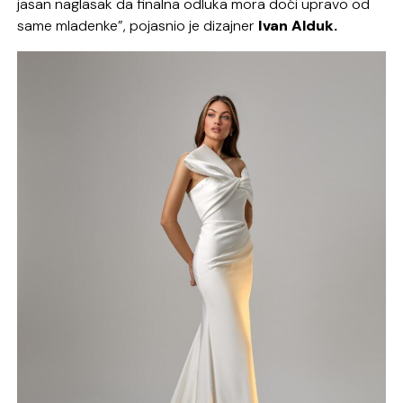
jasan naglasak da finalna odluka mora doći upravo od
same mladenke”, pojasnio je dizajner
Ivan Alduk.