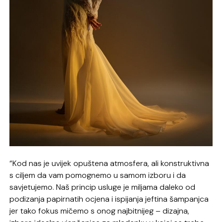
“Kod nas je uvijek opuštena atmosfera, ali konstruktivna
s ciljem da vam pomognemo u samom izboru i da
savjetujemo. Naš princip usluge je miljama daleko od
podizanja papirnatih ocjena i ispijanja jeftina šampanjca
jer tako fokus mičemo s onog najbitnijeg – dizajna,