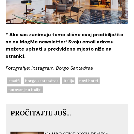
* Ako vas zanimaju teme slične ovoj predbilježite
se na MagMe newsletter! Svoju email adresu
možete upisati u predviđeno mjesto niže na
stranici.
Fotografije: Instagram, Borgo Santadrea
amalfi
borgo santandrea
italija
novi hotel
putovanje u italiju
PROČITAJTE JOŠ...