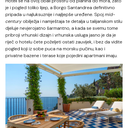
Hoteli se na ovoj obali prostiru od planina do mora, zato
je i pogled toliko lijep, a Borgo Santandrea definitivno
pripada u najluksuznije i najljepše uređene. Spoj
mid-
century
obilježja i namještaja te detalja u talijanskom stilu
djeluje nevjerojatno šarmantno, a kada se svemu tome
pribroji vrhunski dizajn i vrhunska usluga jasno je da je
riječ o hotelu ćete poželjeti ostati zauvijek, i bez da vidite
pogled koji iz sobe puca na morsku pučinu, kao i
privatne bazene i terase koje pojedini apartmani imaju.