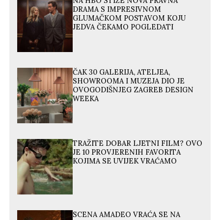
NA HBO STIŽE NOVA PRAVNA
DRAMA S IMPRESIVNOM
GLUMAČKOM POSTAVOM KOJU
JEDVA ČEKAMO POGLEDATI
ČAK 30 GALERIJA, ATELJEA,
SHOWROOMA I MUZEJA DIO JE
OVOGODIŠNJEG ZAGREB DESIGN
WEEKA
TRAŽITE DOBAR LJETNI FILM? OVO
JE 10 PROVJERENIH FAVORITA
KOJIMA SE UVIJEK VRAĆAMO
SCENA AMADEO VRAĆA SE NA