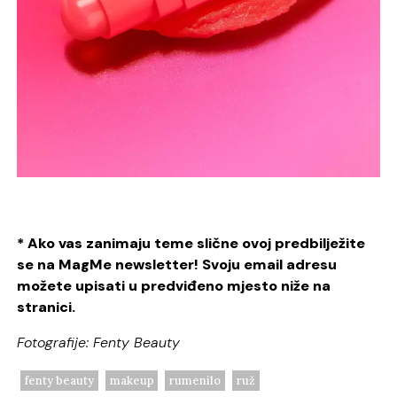
* Ako vas zanimaju teme slične ovoj predbilježite
se na MagMe newsletter! Svoju email adresu
možete upisati u predviđeno mjesto niže na
stranici.
Fotografije: Fenty Beauty
fenty beauty
makeup
rumenilo
ruž