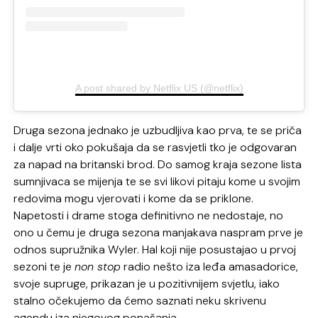
A post shared by Netflix US (@netflix)
Druga sezona jednako je uzbudljiva kao prva, te se priča
i dalje vrti oko pokušaja da se rasvjetli tko je odgovaran
za napad na britanski brod. Do samog kraja sezone lista
sumnjivaca se mijenja te se svi likovi pitaju kome u svojim
redovima mogu vjerovati i kome da se priklone.
Napetosti i drame stoga definitivno ne nedostaje, no
ono u čemu je druga sezona manjakava naspram prve je
odnos supružnika Wyler. Hal koji nije posustajao u prvoj
sezoni te je
non stop
radio nešto iza leđa amasadorice,
svoje supruge, prikazan je u pozitivnijem svjetlu, iako
stalno očekujemo da ćemo saznati neku skrivenu
agendu iza njegovog ponašanja.