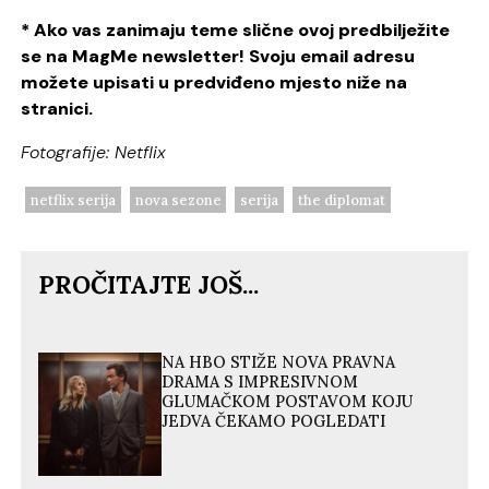
* Ako vas zanimaju teme slične ovoj predbilježite
se na MagMe newsletter! Svoju email adresu
možete upisati u predviđeno mjesto niže na
stranici.
Fotografije: Netflix
netflix serija
nova sezone
serija
the diplomat
PROČITAJTE JOŠ...
NA HBO STIŽE NOVA PRAVNA
DRAMA S IMPRESIVNOM
GLUMAČKOM POSTAVOM KOJU
JEDVA ČEKAMO POGLEDATI