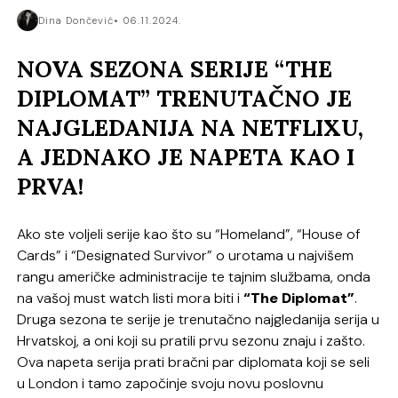
Dina Dončević
06.11.2024.
NOVA SEZONA SERIJE “THE
DIPLOMAT” TRENUTAČNO JE
NAJGLEDANIJA NA NETFLIXU,
A JEDNAKO JE NAPETA KAO I
PRVA!
Ako ste voljeli serije kao što su “Homeland”, “House of
Cards” i “Designated Survivor” o urotama u najvišem
rangu američke administracije te tajnim službama, onda
na vašoj must watch listi mora biti i
“The Diplomat”
.
Druga sezona te serije je trenutačno najgledanija serija u
Hrvatskoj, a oni koji su pratili prvu sezonu znaju i zašto.
Ova napeta serija prati bračni par diplomata koji se seli
u London i tamo započinje svoju novu poslovnu