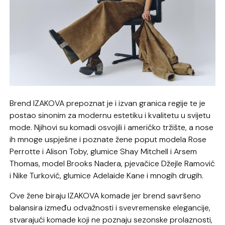
Brend IZAKOVA prepoznat je i izvan granica regije te je
postao sinonim za modernu estetiku i kvalitetu u svijetu
mode. Njihovi su komadi osvojili i američko tržište, a nose
ih mnoge uspješne i poznate žene poput modela Rose
Perrotte i Alison Toby, glumice Shay Mitchell i Arsem
Thomas, model Brooks Nadera, pjevačice Džejle Ramović
i Nike Turković, glumice Adelaide Kane i mnogih drugih.
Ove žene biraju IZAKOVA komade jer brend savršeno
balansira između odvažnosti i svevremenske elegancije,
stvarajući komade koji ne poznaju sezonske prolaznosti,