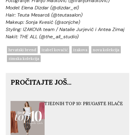
Fotografije: Franjo Matković (@franjomatkovic)
Model: Elena Dizdar (@dizdar_el)
Hair: Teuta Mesaroš (@teutasalon)
Makeup: Sonja Kvesić (@sonjche)
Styling: IZAKOVA team / Natalie Jurjević i Antea Zimaj
Nakit: THE ALL (@the_all_studio)
hrvatski brend
izabel kovačić
izakova
nova kolekcija
zimska kolekcija
PROČITAJTE JOŠ...
TJEDNIH TOP 10: PRUGASTE HLAČE