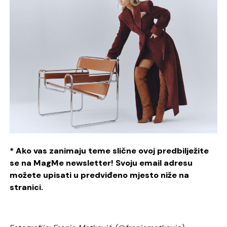
* Ako vas zanimaju teme slične ovoj predbilježite
se na MagMe newsletter! Svoju email adresu
možete upisati u predviđeno mjesto niže na
stranici.