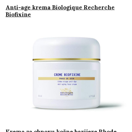
Anti-age krema Biologique Recherche
Biofixine
Krema za obnovu kožne barijere Rhode