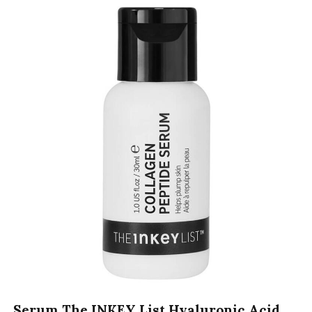
Serum The INKEY List Hyaluronic Acid