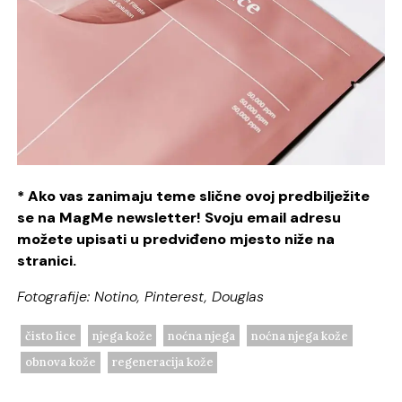
* Ako vas zanimaju teme slične ovoj predbilježite
se na MagMe newsletter! Svoju email adresu
možete upisati u predviđeno mjesto niže na
stranici.
Fotografije: Notino, Pinterest, Douglas
čisto lice
njega kože
noćna njega
noćna njega kože
obnova kože
regeneracija kože