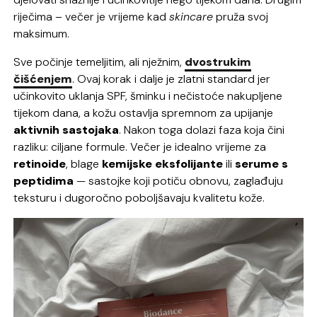
riječima – večer je vrijeme kad
skincare
pruža svoj
maksimum.
Sve počinje temeljitim, ali nježnim,
dvostrukim
čišćenjem
. Ovaj korak i dalje je zlatni standard jer
učinkovito uklanja SPF, šminku i nečistoće nakupljene
tijekom dana, a kožu ostavlja spremnom za upijanje
aktivnih sastojaka
. Nakon toga dolazi faza koja čini
razliku: ciljane formule. Večer je idealno vrijeme za
retinoide
, blage
kemijske eksfolijante
ili
serume s
peptidima
— sastojke koji potiču obnovu, zaglađuju
teksturu i dugoročno poboljšavaju kvalitetu kože.