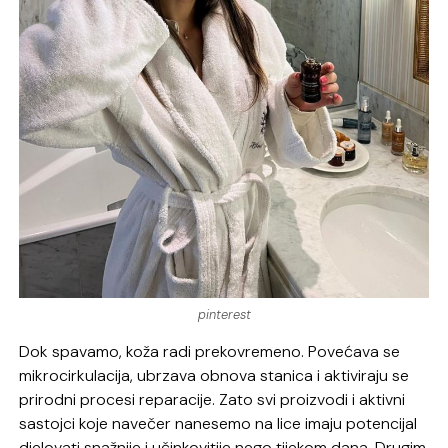
pinterest
Dok spavamo, koža radi prekovremeno. Povećava se
mikrocirkulacija, ubrzava obnova stanica i aktiviraju se
prirodni procesi reparacije. Zato svi proizvodi i aktivni
sastojci koje navečer nanesemo na lice imaju potencijal
djelovati snažnije i učinkovitije nego tijekom dana. Drugim