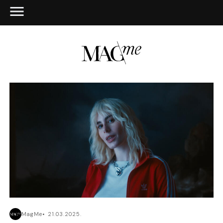
MagMe
21.03.2025.