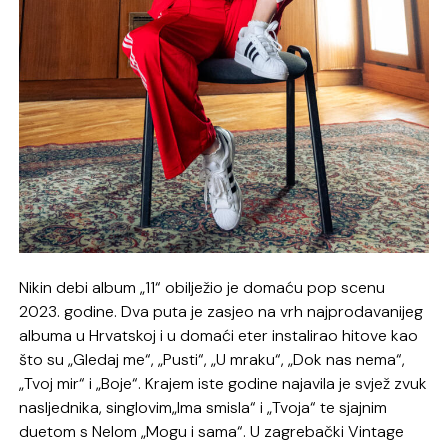
Nikin debi album „11“ obilježio je domaću pop scenu
2023. godine. Dva puta je zasjeo na vrh najprodavanijeg
albuma u Hrvatskoj i u domaći eter instalirao hitove kao
što su „Gledaj me“, „Pusti“, „U mraku“, „Dok nas nema“,
„Tvoj mir“ i „Boje“. Krajem iste godine najavila je svjež zvuk
nasljednika, singlovim„Ima smisla“ i „Tvoja“ te sjajnim
duetom s Nelom „Mogu i sama“. U zagrebački Vintage