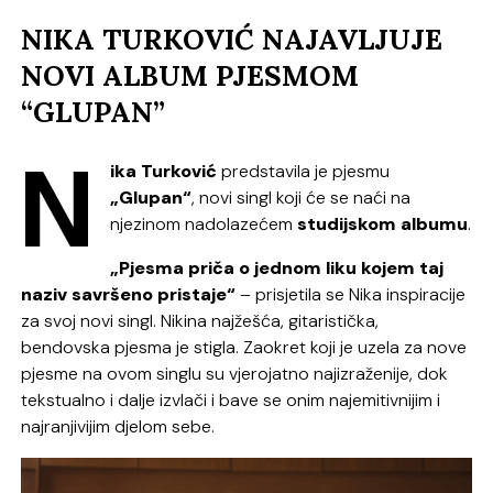
NIKA TURKOVIĆ NAJAVLJUJE
NOVI ALBUM PJESMOM
“GLUPAN”
N
ika Turković
predstavila je pjesmu
„Glupan“
, novi singl koji će se naći na
njezinom nadolazećem
studijskom albumu
.
„Pjesma priča o jednom liku kojem taj
naziv savršeno pristaje“
– prisjetila se Nika inspiracije
za svoj novi singl. Nikina najžešća, gitaristička,
bendovska pjesma je stigla. Zaokret koji je uzela za nove
pjesme na ovom singlu su vjerojatno najizraženije, dok
tekstualno i dalje izvlači i bave se onim najemitivnijim i
najranjivijim djelom sebe.