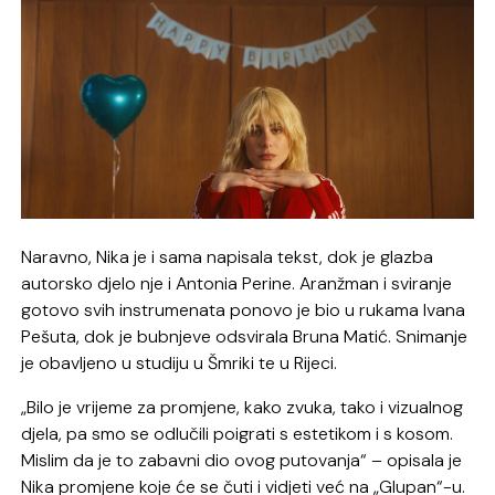
Naravno, Nika je i sama napisala tekst, dok je glazba
autorsko djelo nje i Antonia Perine. Aranžman i sviranje
gotovo svih instrumenata ponovo je bio u rukama Ivana
Pešuta, dok je bubnjeve odsvirala Bruna Matić. Snimanje
je obavljeno u studiju u Šmriki te u Rijeci.
„Bilo je vrijeme za promjene, kako zvuka, tako i vizualnog
djela, pa smo se odlučili poigrati s estetikom i s kosom.
Mislim da je to zabavni dio ovog putovanja“ – opisala je
Nika promjene koje će se čuti i vidjeti već na „Glupan“-u.