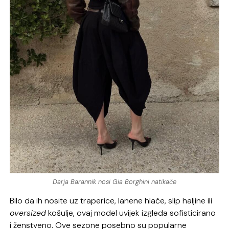
Darja Barannik nosi Gia Borghini natikače
Bilo da ih nosite uz traperice, lanene hlače, slip haljine ili
oversized
košulje, ovaj model uvijek izgleda sofisticirano
i ženstveno. Ove sezone posebno su popularne