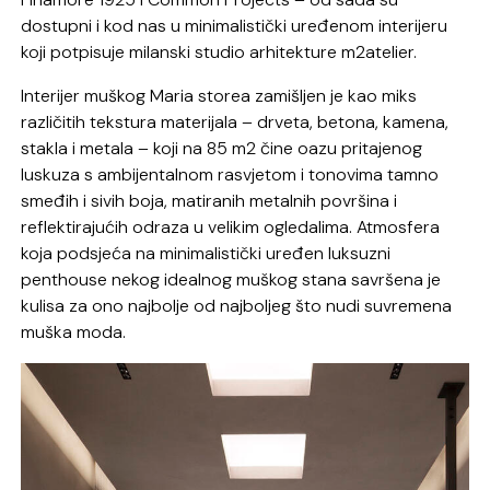
dostupni i kod nas u minimalistički uređenom interijeru
koji potpisuje milanski studio arhitekture m2atelier.
Interijer muškog Maria storea zamišljen je kao miks
različitih tekstura materijala – drveta, betona, kamena,
stakla i metala – koji na 85 m2 čine oazu pritajenog
luskuza s ambijentalnom rasvjetom i tonovima tamno
smeđih i sivih boja, matiranih metalnih površina i
reflektirajućih odraza u velikim ogledalima. Atmosfera
koja podsjeća na minimalistički uređen luksuzni
penthouse nekog idealnog muškog stana savršena je
kulisa za ono najbolje od najboljeg što nudi suvremena
muška moda.