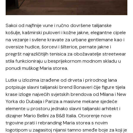
Sakoi od najfinije vune i ručno dovršene talijanske
košulje, kašmirski puloveri i kožne jakne, elegantne cipele
na vezanje i svilene kravate za urbane gentlemane kao i
oversize hudice, šorcevi i šilterice, pernate jakne i
pregršt najrazličitijih tenisica za obožavatelje streetwear
stila funkcioniraju u besprijekornom modnom skladu u
ponudi muškog Maria storea.
Lutke u izlozima izrađene od drveta i prirodnog lana
potpisuje slavni talijanski brend Bonaveri čije figure tijela
krase izloge najvećih svjetskih brendova od Milana i New
Yorka do Dubaija i Pariza a masivne mekane sjedeće
elemente u prostoru jednako slavni talijanski arhitekt i
dizajner Mario Bellini za B&B Italia. Otvorenje nove
trgovine prati i rebranding Maria storea s novim
logotipom u zagasitoj nijansi tamno smeđe boje za koji je