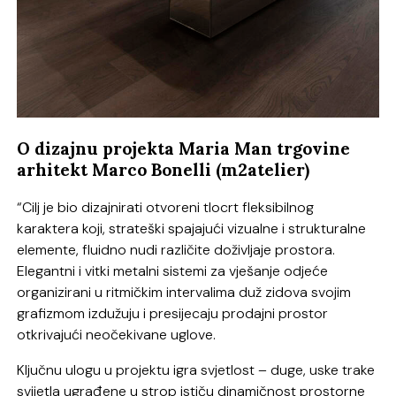
O dizajnu projekta Maria Man trgovine
arhitekt Marco Bonelli (m2atelier)
“Cilj je bio dizajnirati otvoreni tlocrt fleksibilnog
karaktera koji, strateški spajajući vizualne i strukturalne
elemente, fluidno nudi različite doživljaje prostora.
Elegantni i vitki metalni sistemi za vješanje odjeće
organizirani u ritmičkim intervalima duž zidova svojim
grafizmom izdužuju i presijecaju prodajni prostor
otkrivajući neočekivane uglove.
Ključnu ulogu u projektu igra svjetlost – duge, uske trake
svijetla ugrađene u strop ističu dinamičnost prostorne