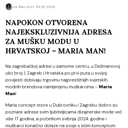
Iva Marušić
03.05.2024.
NAPOKON OTVORENA
NAJEKSKLUZIVNIJA ADRESA
ZA MUŠKU MODU U
HRVATSKOJ – MARIA MAN!
Na zagrebačkoj adresi u samome centru, u Dežmanovoj
ulici broj 1, Zagreb i Hrvatska po prvi puta u svojoj
povijesti dobivaju trgovinu najprestižnijih svjetskih,
modnih brendova namijenjenu muškarcima –
Maria
Man
!
Maria concept store u Dubrovniku i Zagrebu dobro su
poznate adrese svim ljubiteljicama dizajnerske mode već
više 17 godina, a početkom svibnja 2024. godine i
muškarci konačno dolaze na svoje s istim konceptom